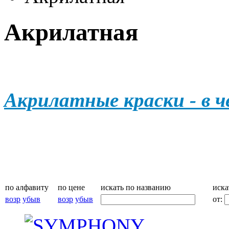
Акрилатная
Акрилатные краски - в 
по алфавиту
по цене
искать по названию
иска
возр
убыв
возр
убыв
от: