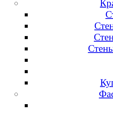
Кр
С
Сте
Стен
Стены
Ку
Фас