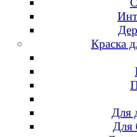
С
Инт
Дер
Краска д
П
Для 
Для 