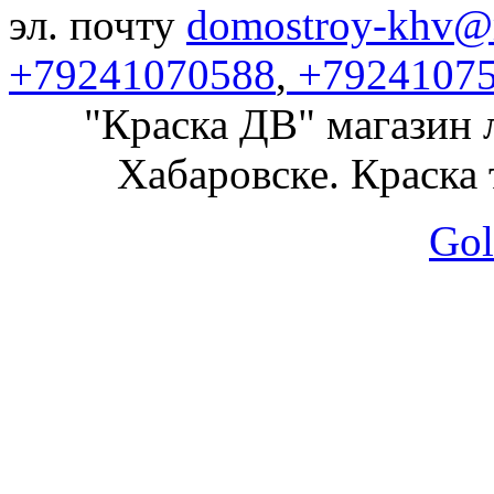
эл. почту
domostroy-khv@m
+79241070588
,
+7924107
"Краска ДВ" магазин 
Хабаровске. Краска 
Gol