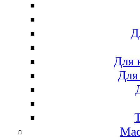
Д
Для 
Для
Мас