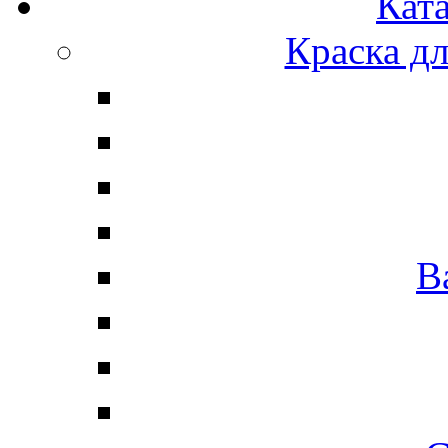
Ката
Краска д
В