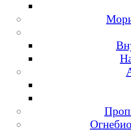
Мори
Вн
Н
Пропи
Огнебио