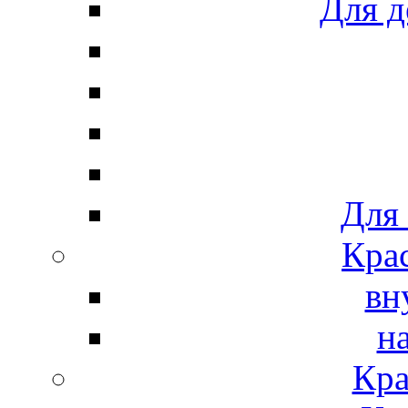
Для д
Для
Крас
вн
н
Кра