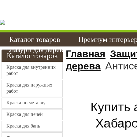
Качественные краски
эмали в Хабаровске 
Каталог товаров
Премиум интерье
Лазури для дерева
Стойкие эмали
Главная
Защи
Каталог товаров
Антис
дерева
Краска для внутренних
работ
Краска для наружных
работ
Краска по металлу
Купить 
Краска для печей
Хабаро
Краска для бань