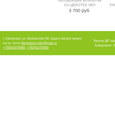
Лессирующий антисептик
10л ДЕКОТЕК ЭКО
УН
3 700 руб.
г. Хабаровск, ул. Выборгская 86, Задать вопрос можно
"Краска ДВ" ма
domostroy-khv@mail.ru
на эл. почту
Хабаровске. К
+79241070588
+79241075400
,