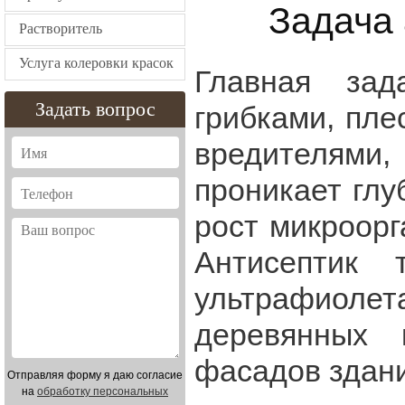
Задача 
Растворитель
Услуга колеровки красок
Главная зад
Задать вопрос
грибками, пле
вредителями,
проникает глу
рост микроорг
Антисептик
ультрафиол
деревянных 
фасадов здан
Отправляя форму я даю согласие
на
обработку персональных