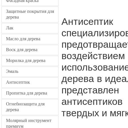
Фасадная краска
Защитные покрытия для
дерева
Антисепт
Лак
специализи
Масло для дерева
предотвраща
Воск для дерева
воздействие
Морилка для дерева
использовани
Эмаль
дерева в идеа
Антисептик
представл
Пропитка для дерева
антисептико
Огнебиозащита для
дерева
твердых и мягк
Молярный инструмент
премиум