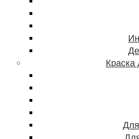
Ин
Де
Краска 
Для
Для