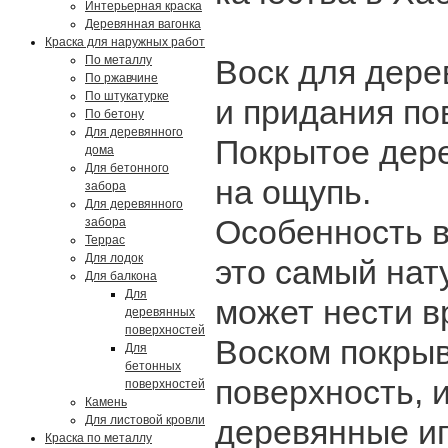
Интерьерная краска
Деревянная вагонка
Краска для наружных работ
По металлу
Воск для дере
По ржавчине
По штукатурке
и придания по
По бетону
Для деревянного
Покрытое дере
дома
Для бетонного
на ощупь.
забора
Для деревянного
Особенность в
забора
Террас
Для лодок
это самый нат
Для балкона
Для
может нести в
деревянных
поверхностей
Воском покры
Для
бетонных
поверхность, 
поверхностей
Камень
Для листовой кровли
деревянные иг
Краска по металлу