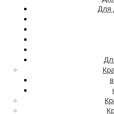
Для 
Дл
Кра
в
Кр
К