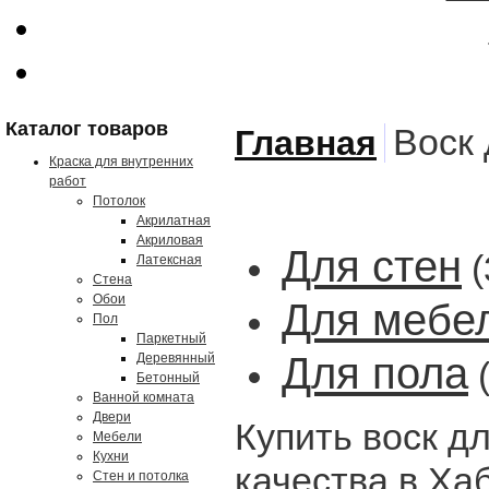
Каталог товаров
Воск 
Главная
Краска для внутренних
работ
Потолок
Акрилатная
Акриловая
Для стен
(
Латексная
Стена
Обои
Для мебе
Пол
Паркетный
Для пола
Деревянный
(
Бетонный
Ванной комната
Двери
Купить воск д
Мебели
Кухни
качества в Ха
Стен и потолка