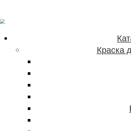
Качественные краски
эмали в Хабаровске 
Кат
Краска 