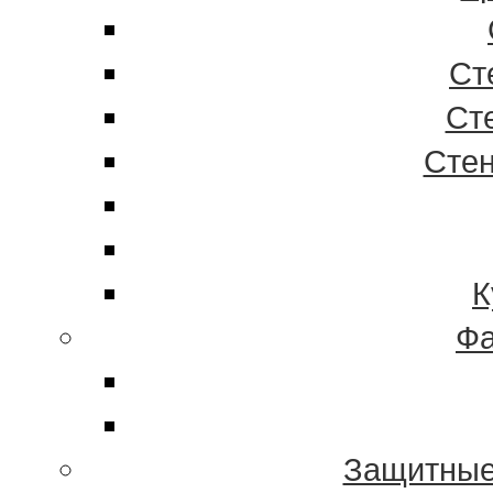
Ст
Ст
Стен
К
Фа
Защитные