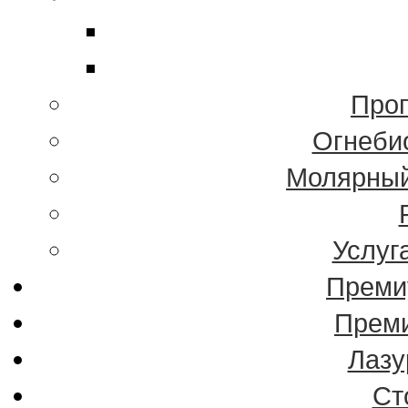
Проп
Огнеби
Молярный
Услуг
Преми
Преми
Лазу
Ст