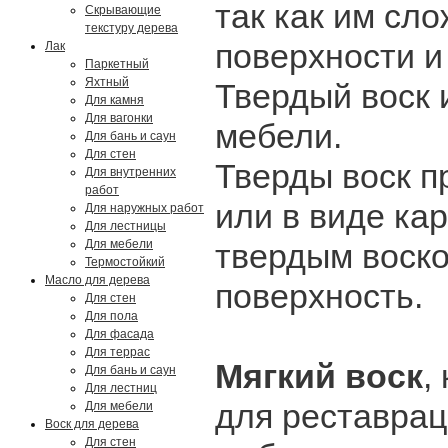
так как им сл
Скрывающие
текстуру дерева
поверхности и
Лак
Паркетный
Яхтный
Твердый воск 
Для камня
Для вагонки
мебели.
Для бань и саун
Для стен
Тверды воск п
Для внутренних
работ
или в виде ка
Для наружных работ
Для лестницы
Для мебели
твердым воско
Термостойкий
Масло для дерева
поверхность.
Для стен
Для пола
Для фасада
Для террас
Мягкий воск
,
Для бань и саун
Для лестниц
для реставрац
Для мебели
Воск для дерева
Для стен