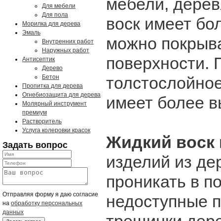
мебели, дерев
Для мебели
Для пола
воск имеет бо
Морилка для дерева
Эмаль
можно покрыв
Внутренних работ
Наружных работ
поверхности. 
Антисептик
Дерево
Бетон
толстослойное
Пропитка для дерева
Огнебиозащита для дерева
имеет более в
Молярный инструмент
премиум
Растворитель
Услуга колеровки красок
Жидкий воск
Задать вопрос
изделий из дер
проникать в п
Отправляя форму я даю согласие
недоступные п
на
обработку персональных
данных