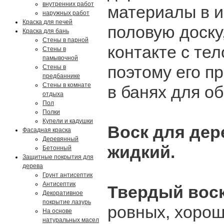
внутренних работ
материалы в 
наружных работ
Краска для печей
половую доску
Краска для бань
Стены в парной
контакте с те
Стены в
памывочной
поэтому его п
Стены в
предбаннике
Стены в комнате
в банях для об
отдыха
Пол
Полки
Купели и кадушки
Воск для дер
Фасадная краска
Деревянный
жидкий.
Бетонный
Защитные покрытия для
дерева
Грунт антисептик
Антисептик
Твердый вос
Декоративное
покрытие лазурь
ровных, хоро
На основе
натуральных масел