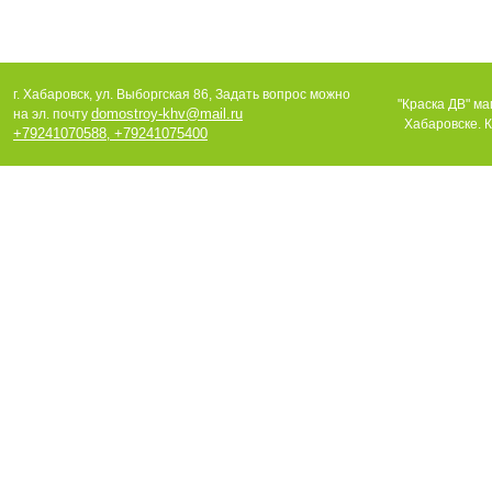
г. Хабаровск, ул. Выборгская 86, Задать вопрос можно
"Краска ДВ" ма
domostroy-khv@mail.ru
на эл. почту
Хабаровске. К
+79241070588
+79241075400
,