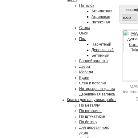
работ
Потолок
по ал
Акрилатная
Акриловая
возр
Латексная
Стена
Обои
Пол
Паркетный
Деревянный
Бетонный
Ванной комната
Двери
Мебели
Кухни
Стен и потолка
МАС
Интерьерная краска
душевы
Деревянная вагонка
и
1
Краска для наружных работ
"М
По металлу
По ржавчине
По штукатурке
По бетону
Для деревянного
дома