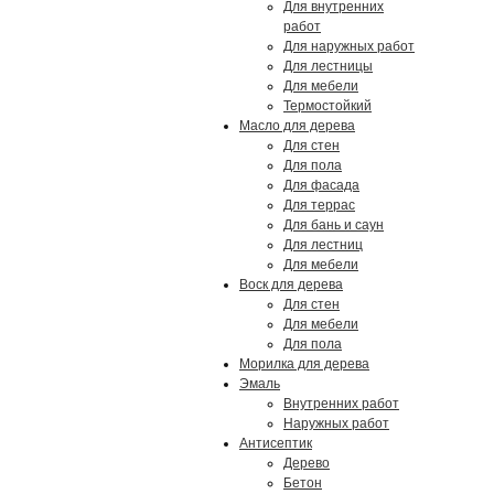
Для внутренних
работ
Для наружных работ
Для лестницы
Для мебели
Термостойкий
Масло для дерева
Для стен
Для пола
Для фасада
Для террас
Для бань и саун
Для лестниц
Для мебели
Воск для дерева
Для стен
Для мебели
Для пола
Морилка для дерева
Эмаль
Внутренних работ
Наружных работ
Антисептик
Дерево
Бетон