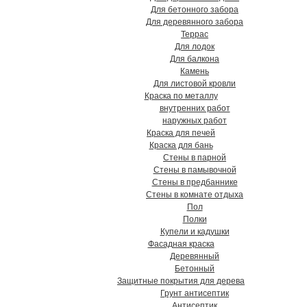
Для бетонного забора
Для деревянного забора
Террас
Для лодок
Для балкона
Камень
Для листовой кровли
Краска по металлу
внутренних работ
наружных работ
Краска для печей
Краска для бань
Стены в парной
Стены в памывочной
Стены в предбаннике
Стены в комнате отдыха
Пол
Полки
Купели и кадушки
Фасадная краска
Деревянный
Бетонный
Защитные покрытия для дерева
Грунт антисептик
Антисептик