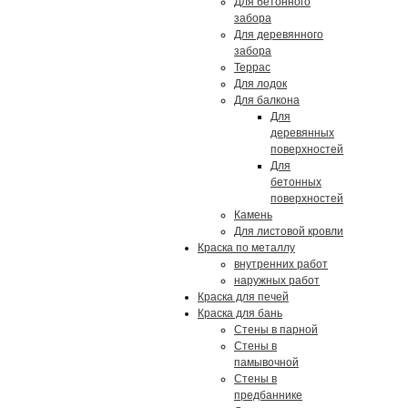
Для бетонного
забора
Для деревянного
забора
Террас
Для лодок
Для балкона
Для
деревянных
поверхностей
Для
бетонных
поверхностей
Камень
Для листовой кровли
Краска по металлу
внутренних работ
наружных работ
Краска для печей
Краска для бань
Стены в парной
Стены в
памывочной
Стены в
предбаннике