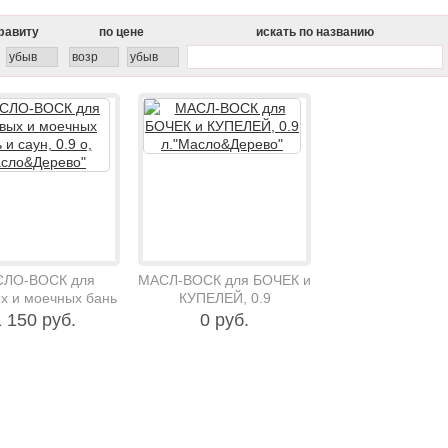
фавиту
по цене
искать по названию
убыв
возр
убыв
ЛО-ВОСК для
МАСЛ-ВОСК для БОЧЕК и
х и моечных бань
КУПЕЛЕЙ, 0.9
 саун, 0.9 о,
л."Масло&Дерево"
 150 руб.
0 руб.
асло&Дерево"