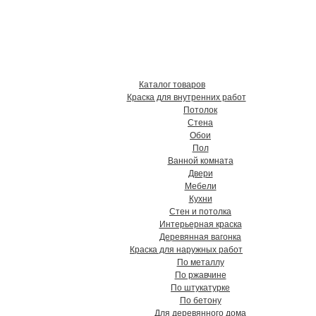
твенные краски, грунтовки,
в Хабаровске !
Каталог товаров
Краска для внутренних работ
Потолок
Стена
Обои
Пол
Ванной комната
Двери
Мебели
Кухни
Стен и потолка
Интерьерная краска
Деревянная вагонка
Краска для наружных работ
По металлу
По ржавчине
По штукатурке
По бетону
Для деревянного дома