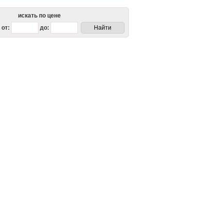
искать по цене
от:
до: