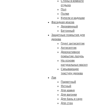
Стены в комнате
отдыха
Пол
Полки
Купели и кадушки
Фасадная краска
Деревянный
Бетонный
Защитные покрытия для
дерева
Грунт антисептик
Антисептик
Декоративное
покрытие лазурь
На основе
натуральных масел
Скрывающие
текстуру дерева
Лак
Паркетный
Яхтный
Для камня
Для вагонки
Для бань и саун
Для стен