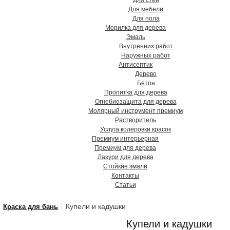
Для стен
Для мебели
Для пола
Морилка для дерева
Эмаль
Внутренних работ
Наружных работ
Антисептик
Дерево
Бетон
Пропитка для дерева
Огнебиозащита для дерева
Молярный инструмент премиум
Растворитель
Услуга колеровки красок
Премиум интерьерная
Премиум для дерева
Лазури для дерева
Стойкие эмали
Контакты
Статьи
Купели и кадушки
Краска для бань
Купели и кадушки