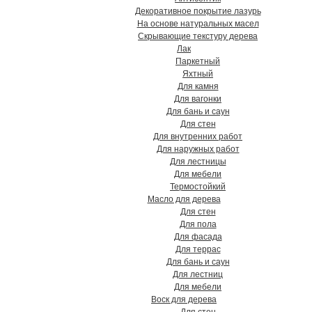
Декоративное покрытие лазурь
На основе натуральных масел
Скрывающие текстуру дерева
Лак
Паркетный
Яхтный
Для камня
Для вагонки
Для бань и саун
Для стен
Для внутренних работ
Для наружных работ
Для лестницы
Для мебели
Термостойкий
Масло для дерева
Для стен
Для пола
Для фасада
Для террас
Для бань и саун
Для лестниц
Для мебели
Воск для дерева