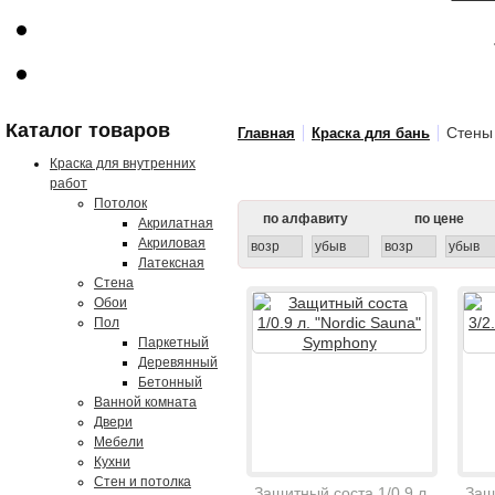
Каталог товаров
Стены
Главная
Краска для бань
Краска для внутренних
работ
Потолок
по алфавиту
по цене
Акрилатная
Акриловая
возр
убыв
возр
убыв
Латексная
Стена
Обои
Пол
Паркетный
Деревянный
Бетонный
Ванной комната
Двери
Мебели
Кухни
Стен и потолка
Защитный соста 1/0.9 л.
Защ