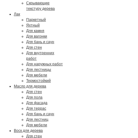
Скрывающие
текстуру дерева
Лак
Паркетный
Яхтный
Для камня
Для вагонки
Для бань и саун
Для стен
Для внутренних
работ
Для наружных работ
Для лестницы
Для мебели
Термостойкий
Масло для дерева
Для стен
Для пола
Для фасада
Для террас
Для бань и саун
Для лестниц
Для мебели
Воск для дерева
Для стен