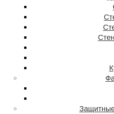
Ст
Ст
Стен
К
Фа
Защитные