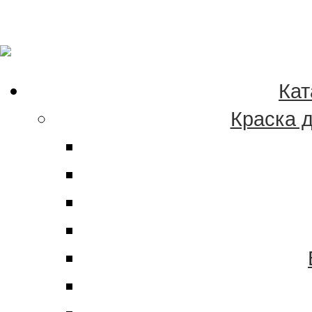
Качественные краски
эмали в Хабаровске 
Кат
Краска 