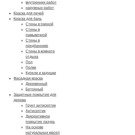
внутренних работ
наружных работ
Краска для печей
Краска для бань
Стены в парной
Стены в
памывочной
Стены в
предбаннике
Стены в комнате
отдыха
Пол
Полки
Купели и кадушки
Фасадная краска
Деревянный
Бетонный
Защитные покрытия для
дерева
Грунт антисептик
Антисептик
Декоративное
покрытие лазурь
На основе
натуральных масел