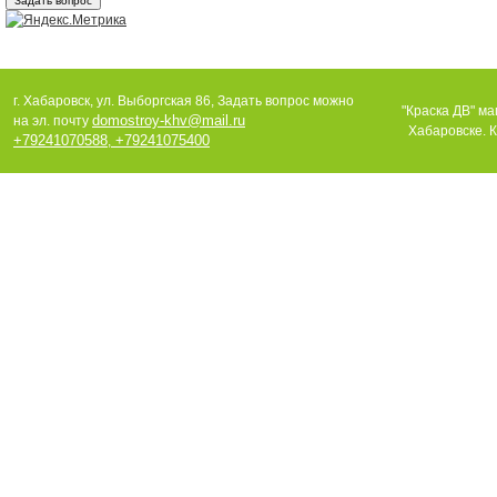
г. Хабаровск, ул. Выборгская 86, Задать вопрос можно
"Краска ДВ" ма
domostroy-khv@mail.ru
на эл. почту
Хабаровске. К
+79241070588
+79241075400
,