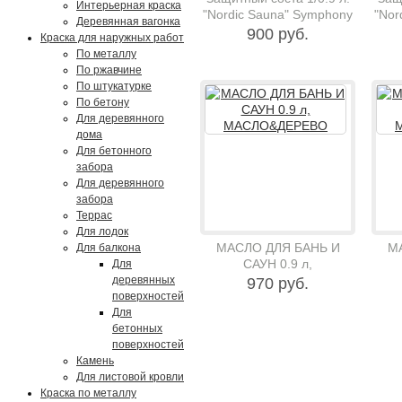
Интерьерная краска
"Nordic Sauna" Symphony
"Nor
Деревянная вагонка
900 руб.
Краска для наружных работ
По металлу
По ржавчине
По штукатурке
По бетону
Для деревянного
дома
Для бетонного
забора
Для деревянного
забора
Террас
Для лодок
МАСЛО ДЛЯ БАНЬ И
М
Для балкона
САУН 0.9 л,
Для
МАСЛО&ДЕРЕВО
деревянных
970 руб.
поверхностей
Для
бетонных
поверхностей
Камень
Для листовой кровли
Краска по металлу