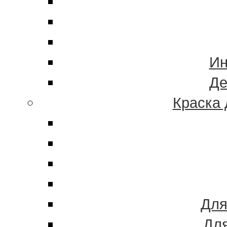
Ин
Де
Краска 
Для
Для