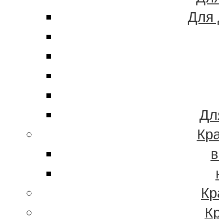
Для 
Дл
Кра
в
Кр
К