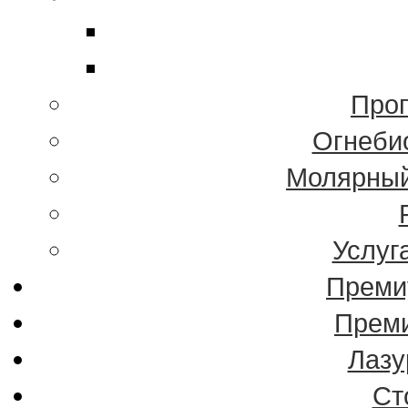
Проп
Огнеби
Молярный
Услуг
Преми
Преми
Лазу
Ст