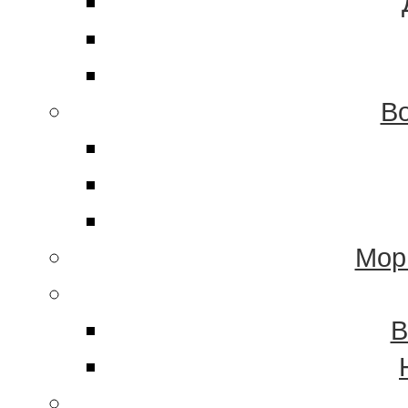
Во
Мор
В