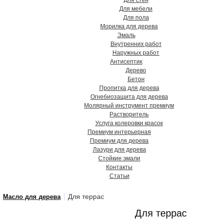
Для стен
Для мебели
Для пола
Морилка для дерева
Эмаль
Внутренних работ
Наружных работ
Антисептик
Дерево
Бетон
Пропитка для дерева
Огнебиозащита для дерева
Молярный инструмент премиум
Растворитель
Услуга колеровки красок
Премиум интерьерная
Премиум для дерева
Лазури для дерева
Стойкие эмали
Контакты
Статьи
Для террас
Масло для дерева
Для террас