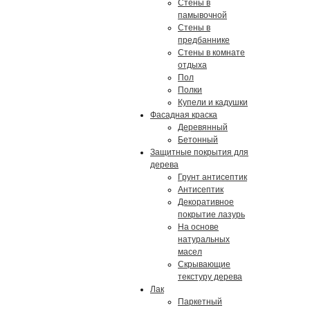
Стены в
памывочной
Стены в
предбаннике
Стены в комнате
отдыха
Пол
Полки
Купели и кадушки
Фасадная краска
Деревянный
Бетонный
Защитные покрытия для
дерева
Грунт антисептик
Антисептик
Декоративное
покрытие лазурь
На основе
натуральных
масел
Скрывающие
текстуру дерева
Лак
Паркетный