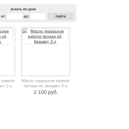
искать по цене
от:
до:
exterior
Масло террасное exterior
ет, 1 л.
terrase oil, безцвет, 3 л
.
2 100 руб.