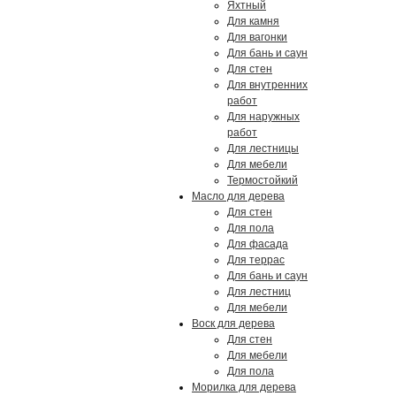
Яхтный
Для камня
Для вагонки
Для бань и саун
Для стен
Для внутренних
работ
Для наружных
работ
Для лестницы
Для мебели
Термостойкий
Масло для дерева
Для стен
Для пола
Для фасада
Для террас
Для бань и саун
Для лестниц
Для мебели
Воск для дерева
Для стен
Для мебели
Для пола
Морилка для дерева