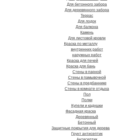
Для бетонного забора
Для деревянного забора
Террас
Для лодок
Для балкона
Камень
Для листовой кровли
Краска по металлу
внутренних работ
наружных работ
Краска для печей
Краска для бань
Стены в парной
Стены в памывочной
Стены в предбаннике
Стены в комнате отдыха
Пол
Полки
Купели и кадушки
Фасадная краска
Деревянный
Бетонный
Защитные покрытия для дерева
Грунт антисептик
Антисептик