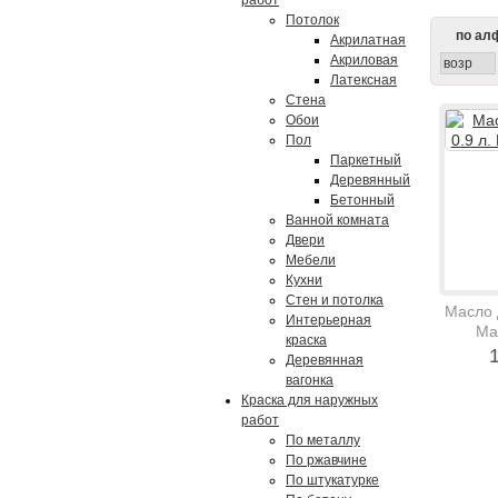
работ
Потолок
по ал
Акрилатная
Акриловая
возр
Латексная
Стена
Обои
Пол
Паркетный
Деревянный
Бетонный
Ванной комната
Двери
Мебели
Кухни
Стен и потолка
Масло д
Интерьерная
Ма
краска
1
Деревянная
вагонка
Краска для наружных
работ
По металлу
По ржавчине
По штукатурке