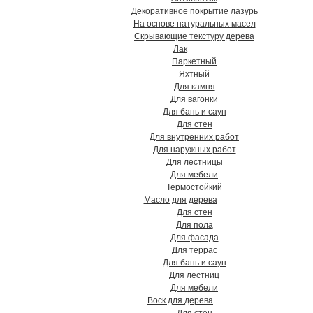
Декоративное покрытие лазурь
На основе натуральных масел
Скрывающие текстуру дерева
Лак
Паркетный
Яхтный
Для камня
Для вагонки
Для бань и саун
Для стен
Для внутренних работ
Для наружных работ
Для лестницы
Для мебели
Термостойкий
Масло для дерева
Для стен
Для пола
Для фасада
Для террас
Для бань и саун
Для лестниц
Для мебели
Воск для дерева