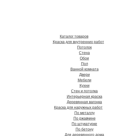
твенные краски, грунтовки,
в Хабаровске !
Каталог товаров
Краска для внутренних работ
Потолок
Стена
Обои
Пол
Ванной комната
Двери
Мебели
Кухни
Стен и потолка
Интерьерная краска
Деревянная вагонка
Краска для наружных работ
По металлу
По ржавчине
По штукатурке
По бетону
Для деревянного дома