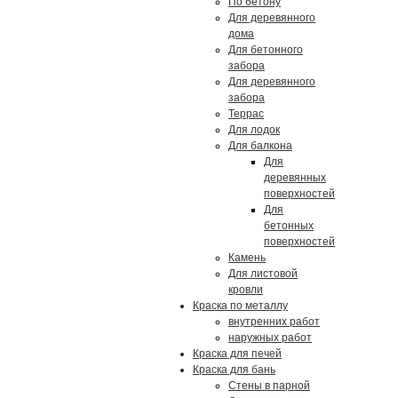
По бетону
Для деревянного
дома
Для бетонного
забора
Для деревянного
забора
Террас
Для лодок
Для балкона
Для
деревянных
поверхностей
Для
бетонных
поверхностей
Камень
Для листовой
кровли
Краска по металлу
внутренних работ
наружных работ
Краска для печей
Краска для бань
Стены в парной