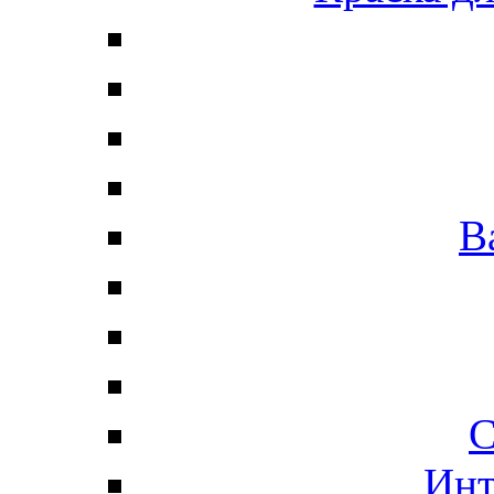
В
С
Инт