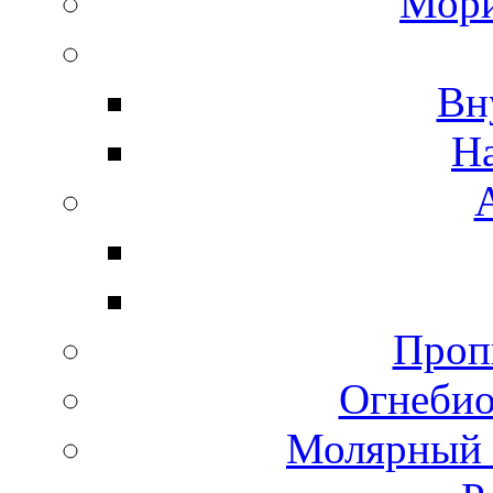
Мори
Вн
Н
Пропи
Огнебио
Молярный 