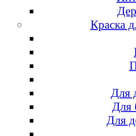
Дер
Краска д
П
Для 
Для 
Для д