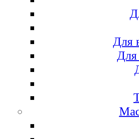
Д
Для 
Для
Мас