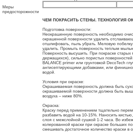
Меры
предосторожности
ЧЕМ ПОКРАСИТЬ СТЕНЫ. ТЕХНОЛОГИЯ ОК
Подготовка поверхности:
Неокрашенную поверхность необходимо очист
окрашенной поверхности удалить отслаивающ
отшлифовать, пыль убрать. Меловую побелку
удалить. Промыть поверхность теплым мыльн
Поверхность высушить. При покраске старых 
держащихся), сильно пористых поверхностей 
BALANCE primer или грунтовкой DecoTech глу
антисептирующими добавками, или финишной
водой.
Условия при окраске:
Окрашиваемая поверхность должна быть сухо
окрашиваемой поверхности должна быть выше
воздуха – ниже 80%.
Окраска:
Краску перед применением тщательно перем
разбавить водой на 10-15%. Наносить кистью
слоя с межслойной сушкой 1-2 часа. Во избе
колерованной краски при окраске больших п
смешивать достаточное количество краски в 