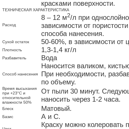
красками поверхности.
ТЕХНИЧЕСКАЯ ХАРАКТЕРИСТИКА
2
8 – 12 м
/л при однослойно
зависимости от пористости
Расход
способа нанесения.
50-60%, в зависимости от 
Сухой остаток
1,3-1,4 кг/л
Плотность
Вода
Разбавитель
Наносится валиком, кисть
При необходимости, разба
Способ нанесения
по объему.
Время высыхания
От пыли 30 минут. Следую
при +23°С и
относительной
наносить через 1-2 часа.
влажности 50%
Матовый.
Блеск
А и С.
Базис
Краску можно колеровать п
Цвет