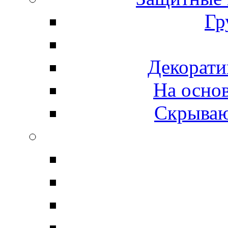
Гр
Декорати
На осно
Скрываю