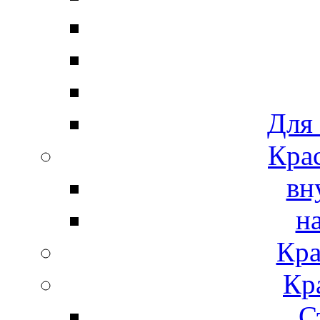
Для
Крас
вн
н
Кра
Кр
С