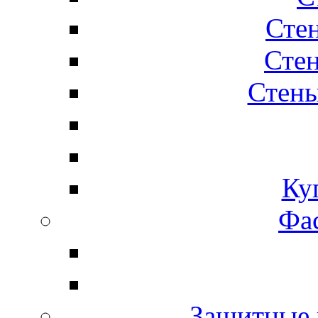
Сте
Стен
Стены
Ку
Фас
Защитные 