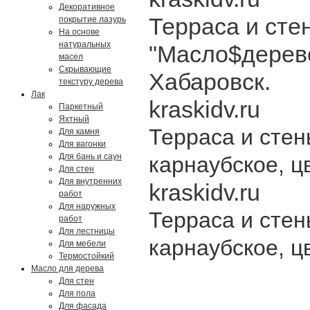
Декоративное
Терраса и сте
покрытие лазурь
На основе
натуральных
"Масло$дерево"
масел
Скрывающие
Хабаровск.
текстуру дерева
Лак
Паркетный
Яхтный
Терраса и сте
Для камня
Для вагонки
Для бань и саун
карнаубское, цв
Для стен
Для внутренних
работ
Для наружных
Терраса и сте
работ
Для лестницы
карнаубское, цв
Для мебели
Термостойкий
Масло для дерева
Для стен
Для пола
Для фасада