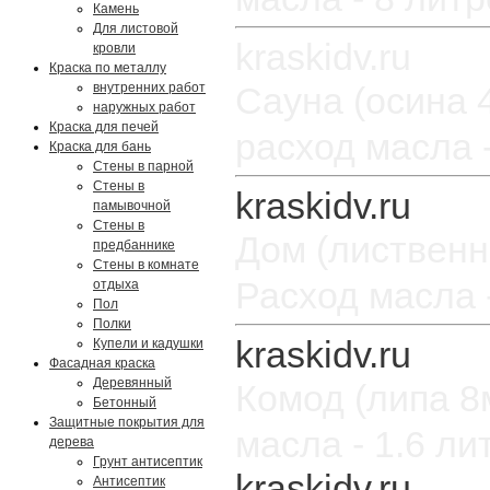
Камень
Для листовой
кровли
Краска по металлу
внутренних работ
Сауна (осина 
наружных работ
Краска для печей
расход масла 
Краска для бань
Стены в парной
Стены в
памывочной
Стены в
Дом (листвен
предбаннике
Стены в комнате
Расход масла 
отдыха
Пол
Полки
Купели и кадушки
Фасадная краска
Деревянный
Комод (липа 8
Бетонный
Защитные покрытия для
масла - 1.6 ли
дерева
Грунт антисептик
Антисептик