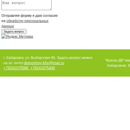
Отправляя форму я даю согласие
на
обработку персональных
данных
г. Хабаровск, ул. Выборгская 86, Задать вопрос можно
"Краска ДВ" ма
domostroy-khv@mail.ru
на эл. почту
Хабаровске. К
+79241070588
+79241075400
,