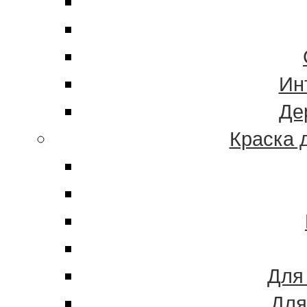
Ин
Де
Краска 
Для
Для