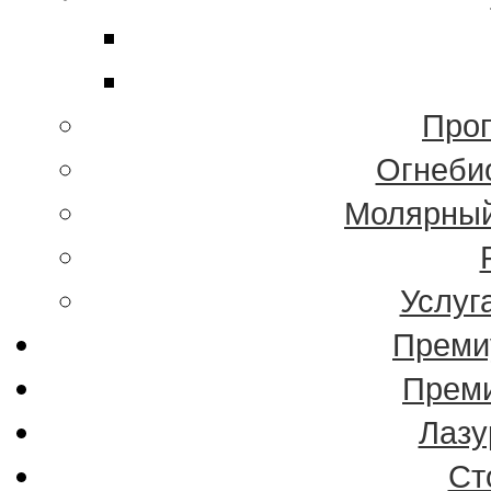
Проп
Огнеби
Молярный
Услуг
Преми
Преми
Лазу
Ст