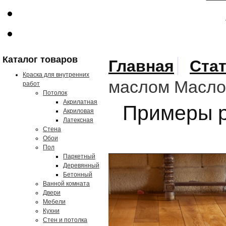
Каталог товаров
Главная
Ста
Краска для внутренних
маслом Масл
работ
Потолок
Акрилатная
Примеры р
Акриловая
Латексная
Стена
Обои
Пол
Паркетный
Деревянный
Бетонный
Ванной комната
Двери
Мебели
Кухни
Стен и потолка