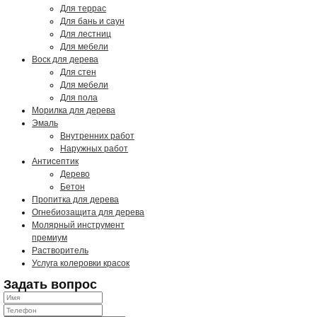
Для террас
Для бань и саун
Для лестниц
Для мебели
Воск для дерева
Для стен
Для мебели
Для пола
Морилка для дерева
Эмаль
Внутренних работ
Наружных работ
Антисептик
Дерево
Бетон
Пропитка для дерева
Огнебиозащита для дерева
Молярный инструмент
премиум
Растворитель
Услуга колеровки красок
Задать вопрос