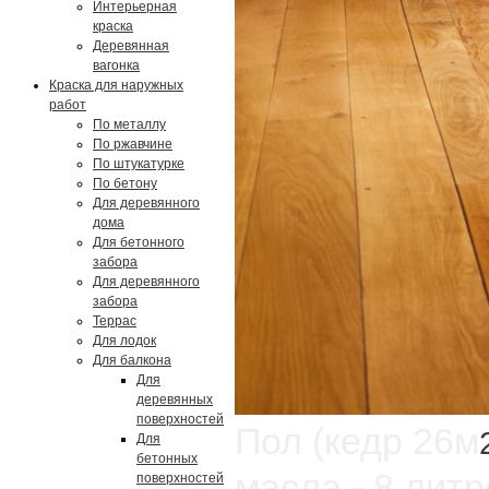
Интерьерная
краска
Деревянная
вагонка
Краска для наружных
работ
По металлу
По ржавчине
По штукатурке
По бетону
Для деревянного
дома
Для бетонного
забора
Для деревянного
забора
Террас
Для лодок
Для балкона
Для
деревянных
поверхностей
Пол (кедр 26м
Для
бетонных
масла - 8 литр
поверхностей