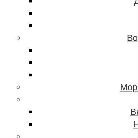
Во
Мор
В
Н