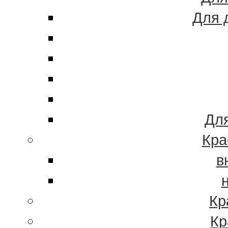
Для 
Для
Кра
в
Кр
Кр