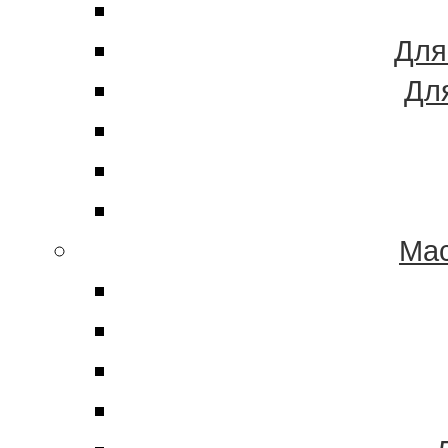
Для
Дл
Мас