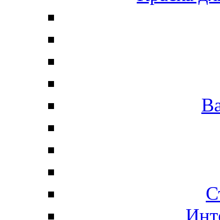
В
С
Инт