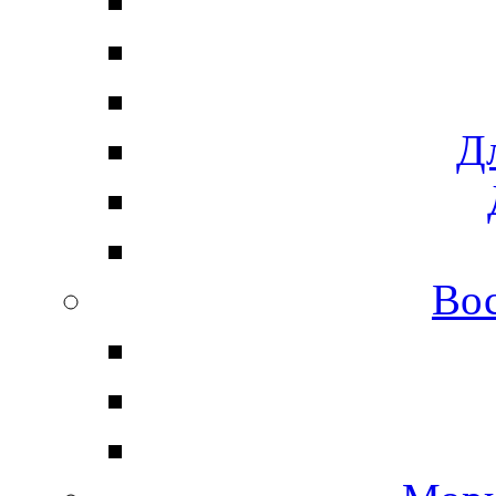
Дл
Вос