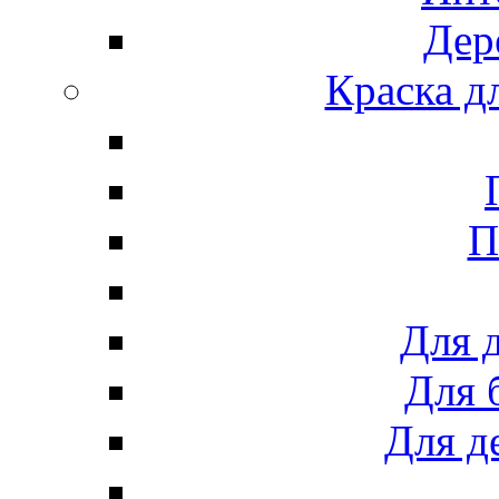
Дер
Краска д
П
Для 
Для 
Для д