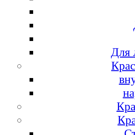
Для 
Крас
вн
на
Кра
Кра
С