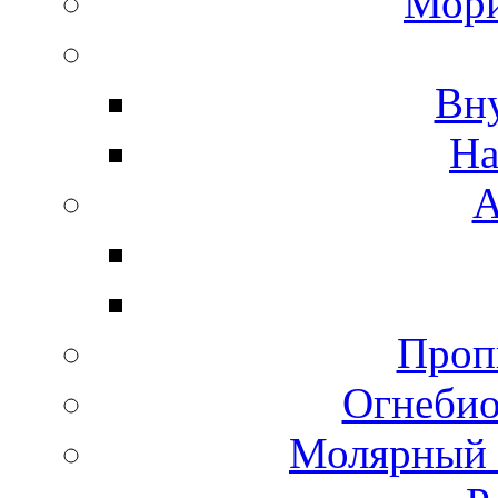
Мори
Вн
На
А
Пропи
Огнебио
Молярный 