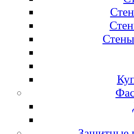
Стен
Стен
Стены
Ку
Фас
Защитные 