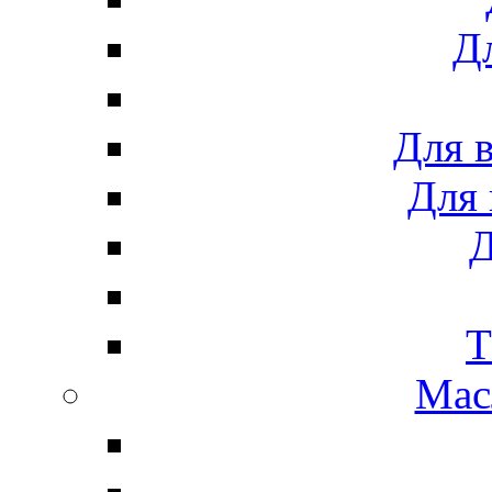
Дл
Для 
Для 
Д
Т
Мас