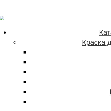
Качественные краски
эмали в Хабаровске 
Кат
Краска 