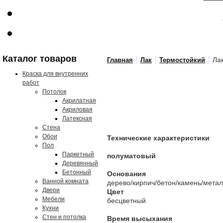
Каталог товаров
Лак
Главная
Лак
Термостойкий
Краска для внутренних
работ
Потолок
Акрилатная
Акриловая
Латексная
Стена
Обои
Технические характеристики
Пол
Паркетный
полуматовый
Деревянный
Бетонный
Основания
Ванной комната
дерево/кирпич/бетон/камень/мета
Двери
Цвет
Мебели
бесцветный
Кухни
Стен и потолка
Время высыхания