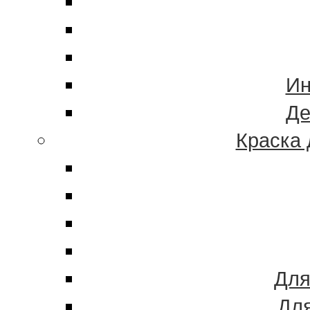
Ин
Де
Краска 
Для
Для