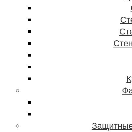
Ст
Ст
Стен
К
Фа
Защитные