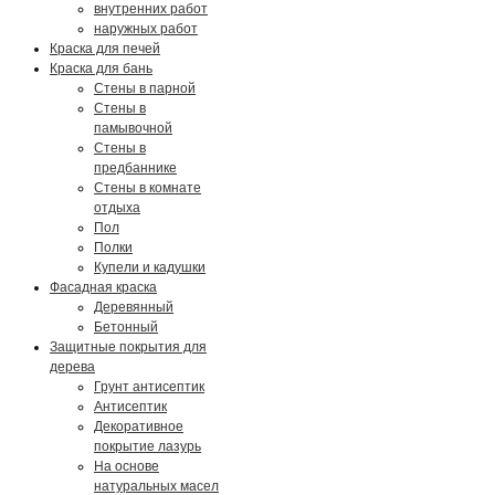
внутренних работ
наружных работ
Краска для печей
Краска для бань
Стены в парной
Стены в
памывочной
Стены в
предбаннике
Стены в комнате
отдыха
Пол
Полки
Купели и кадушки
Фасадная краска
Деревянный
Бетонный
Защитные покрытия для
дерева
Грунт антисептик
Антисептик
Декоративное
покрытие лазурь
На основе
натуральных масел