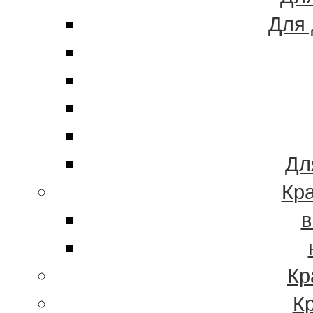
Для 
Дл
Кра
в
Кр
К