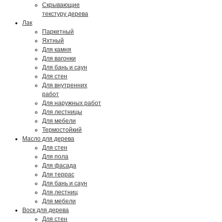
Скрывающие
текстуру дерева
Лак
Паркетный
Яхтный
Для камня
Для вагонки
Для бань и саун
Для стен
Для внутренних
работ
Для наружных работ
Для лестницы
Для мебели
Термостойкий
Масло для дерева
Для стен
Для пола
Для фасада
Для террас
Для бань и саун
Для лестниц
Для мебели
Воск для дерева
Для стен