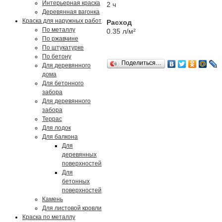
Интерьерная краска
2 ч
Деревянная вагонка
Краска для наружных работ
Расход
По металлу
0.35 л/м²
По ржавчине
По штукатурке
По бетону
Поделиться…
Для деревянного
дома
Для бетонного
забора
Для деревянного
забора
Террас
Для лодок
Для балкона
Для
деревянных
поверхностей
Для
бетонных
поверхностей
Камень
Для листовой кровли
Краска по металлу