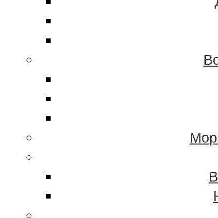
Во
Мор
В