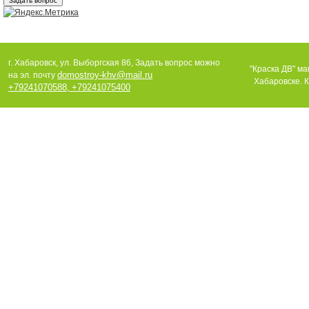
г. Хабаровск, ул. Выборгская 86, Задать вопрос можно
"Краска ДВ" ма
domostroy-khv@mail.ru
на эл. почту
Хабаровске. К
+79241070588
+79241075400
,