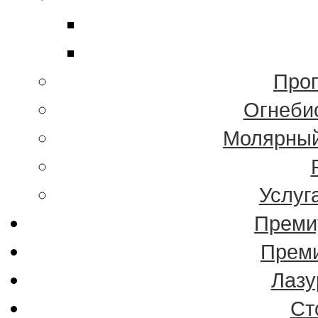
Проп
Огнеби
Молярный
Услуг
Преми
Преми
Лазу
Ст