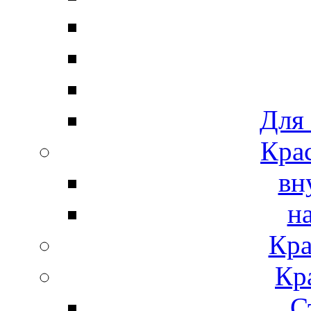
Для
Крас
вн
н
Кра
Кр
С