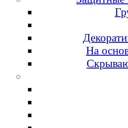
Гр
Декорати
На осно
Скрываю