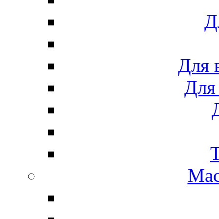
Д
Для 
Для
Мас