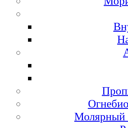
Мори
Вн
Н
Пропи
Огнебио
Молярный 