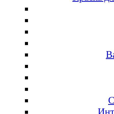
В
С
Инт