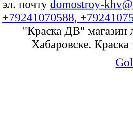
эл. почту
domostroy-khv@m
+79241070588
,
+7924107
"Краска ДВ" магазин 
Хабаровске. Краска 
Gol