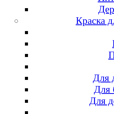
Дер
Краска д
П
Для 
Для 
Для д