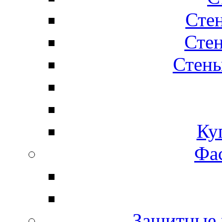
Сте
Стен
Стены
Ку
Фас
Защитные 