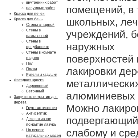
внутренних работ
помещений, в 
наружных работ
Краска для печей
школьных, ле
Краска для бань
Стены в парной
Стены в
учреждений, б
памывочной
Стены в
наружных
предбаннике
Стены в комнате
поверхностей 
отдыха
Пол
лакировки дер
Полки
Купели и кадушки
металлических
Фасадная краска
Деревянный
Бетонный
алюминиевых и
Защитные покрытия для
дерева
Можно лакиро
Грунт антисептик
Антисептик
подвергающий
Декоративное
покрытие лазурь
слабому и сре
На основе
натуральных масел