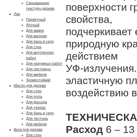
Скрывающие
поверхности г
текстуру дерева
Лак
свойства,
Паркетный
Яхтный
подчеркивает 
Для камня
Для вагонки
природную кра
Для бань и саун
Для стен
действием
Для внутренних
работ
Для наружных работ
УФ-излучения.
Для лестницы
Для мебели
эластичную пл
Термостойкий
Масло для дерева
воздействию в
Для стен
Для пола
Для фасада
Для террас
Для бань и саун
ТЕХНИЧЕСКА
Для лестниц
Для мебели
Расход
6 – 13
Воск для дерева
Для стен