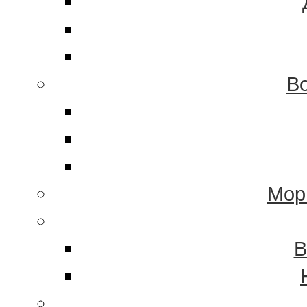
Во
Мор
В