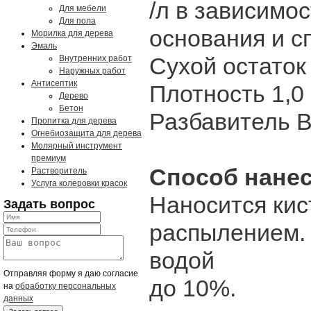
/л в зависимо
Для мебели
Для пола
основания и с
Морилка для дерева
Эмаль
Сухой остаток
Внутренних работ
Наружных работ
Антисептик
Плотность 1,0 
Дерево
Бетон
Разбавитель 
Пропитка для дерева
Огнебиозащита для дерева
Молярный инструмент
премиум
Способ нане
Растворитель
Услуга колеровки красок
Наносится кис
Задать вопрос
распылением.
водой
Отправляя форму я даю согласие
до 10%.
на
обработку персональных
данных