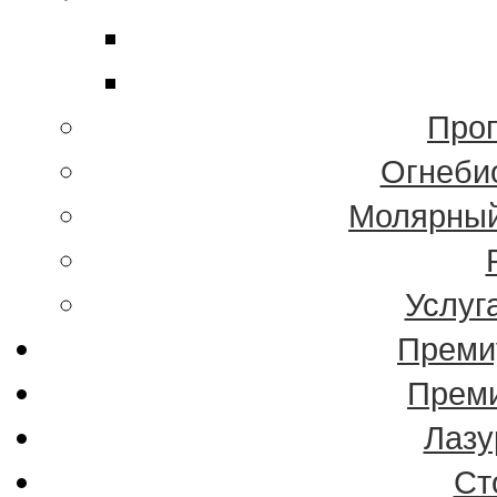
Проп
Огнеби
Молярный
Услуг
Преми
Преми
Лазу
Ст