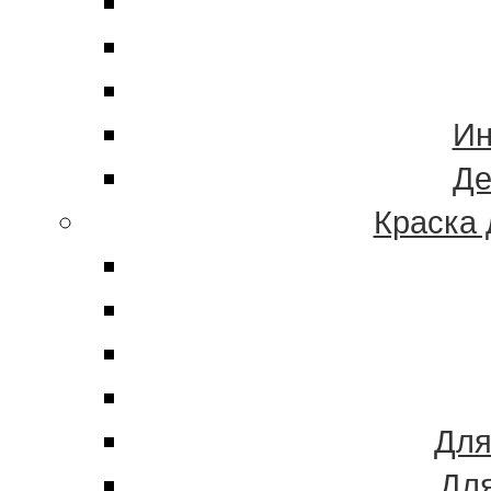
Ин
Де
Краска 
Для
Для