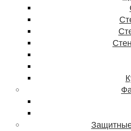
Ст
Ст
Стен
К
Фа
Защитные