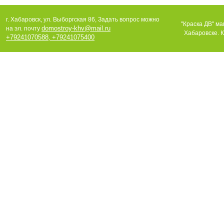
г. Хабаровск, ул. Выборгская 86, Задать вопрос можно
"Краска ДВ" ма
domostroy-khv@mail.ru
на эл. почту
Хабаровске. К
+79241070588
+79241075400
,