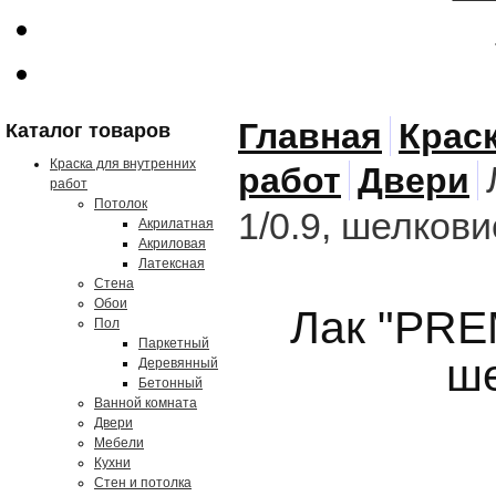
Главная
Крас
Каталог товаров
Краска для внутренних
работ
Двери
работ
Потолок
1/0.9, шелков
Акрилатная
Акриловая
Латексная
Стена
Обои
Лак "PRE
Пол
Паркетный
ше
Деревянный
Бетонный
Ванной комната
Двери
Мебели
Кухни
Стен и потолка