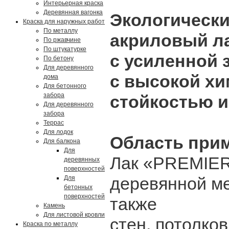
Интерьерная краска
Деревянная вагонка
Экологическ
Краска для наружных работ
По металлу
акриловый ла
По ржавчине
По штукатурке
с усиленной 
По бетону
Для деревянного
с высокой х
дома
Для бетонного
забора
стойкостью и
Для деревянного
забора
Террас
Для лодок
Область при
Для балкона
Для
Лак «PREMIER
деревянных
поверхностей
деревянной ме
Для
бетонных
поверхностей
также
Камень
Для листовой кровли
стен, потолко
Краска по металлу