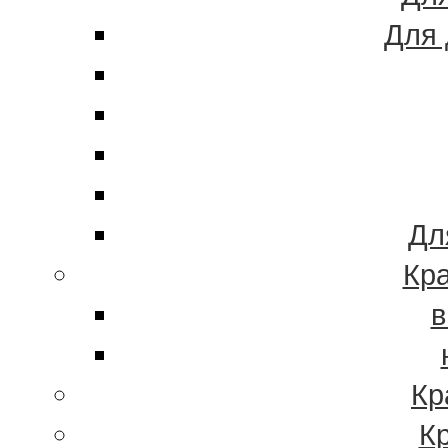
Для 
Дл
Кра
в
Кр
К