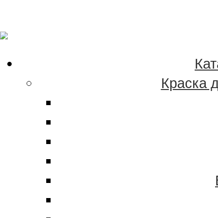
Качественные краски
эмали в Хабаровске 
Кат
Краска 