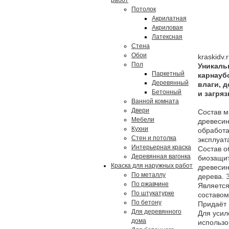
работ
Потолок
Акрилатная
Акриловая
Латексная
Стена
Обои
Пол
Уникаль
Паркетный
карнауб
Деревянный
влаги, д
Бетонный
и загряз
Ванной комната
Двери
Состав м
Мебели
древесин
Кухни
обработа
Стен и потолка
эксплуат
Интерьерная краска
Состав о
Деревянная вагонка
биозащит
Краска для наружных работ
древесин
По металлу
дерева. 
По ржавчине
Является
По штукатурке
составом
По бетону
Придаёт 
Для деревянного
Для усил
дома
использо