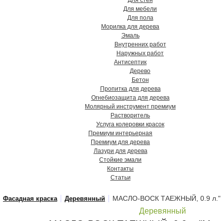
Для стен
Для мебели
Для пола
Морилка для дерева
Эмаль
Внутренних работ
Наружных работ
Антисептик
Дерево
Бетон
Пропитка для дерева
Огнебиозащита для дерева
Молярный инструмент премиум
Растворитель
Услуга колеровки красок
Премиум интерьерная
Премиум для дерева
Лазури для дерева
Стойкие эмали
Контакты
Статьи
МАСЛО-ВОСК ТАЕЖНЫЙ, 0.9 л."
Фасадная краска
Деревянный
Деревянный