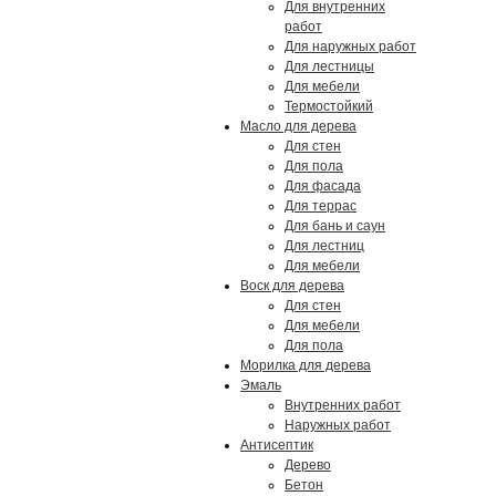
Для внутренних
работ
Для наружных работ
Для лестницы
Для мебели
Термостойкий
Масло для дерева
Для стен
Для пола
Для фасада
Для террас
Для бань и саун
Для лестниц
Для мебели
Воск для дерева
Для стен
Для мебели
Для пола
Морилка для дерева
Эмаль
Внутренних работ
Наружных работ
Антисептик
Дерево
Бетон