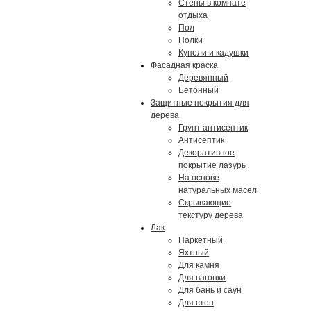
Стены в комнате
отдыха
Пол
Полки
Купели и кадушки
Фасадная краска
Деревянный
Бетонный
Защитные покрытия для
дерева
Грунт антисептик
Антисептик
Декоративное
покрытие лазурь
На основе
натуральных масел
Скрывающие
текстуру дерева
Лак
Паркетный
Яхтный
Для камня
Для вагонки
Для бань и саун
Для стен