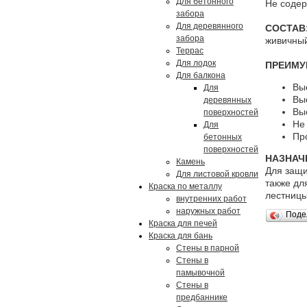
Для бетонного
Не содер
забора
Для деревянного
СОСТАВ
забора
живичный
Террас
Для лодок
ПРЕИМУ
Для балкона
Вы
Для
Вы
деревянных
Вы
поверхностей
Не
Для
Пр
бетонных
поверхностей
НАЗНАЧ
Камень
Для защи
Для листовой кровли
также дл
Краска по металлу
лестницы,
внутренних работ
наружных работ
Поде
Краска для печей
Краска для бань
Стены в парной
Стены в
памывочной
Стены в
предбаннике