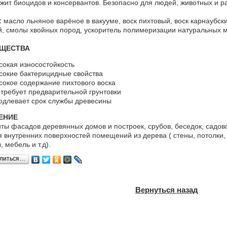
жит биоцидов и консервантов. Безопасно для людей, животных и р
:
масло льняное варёное в вакууме, воск пихтовый, воск карнаубск
, смолы хвойных пород, ускоритель полимеризации натуральных 
ЩЕСТВА
сокая износостойкость
сокие бактерицидные свойства
сокое содержание пихтового воска
 требует предварительной грунтовки
одлевает срок службы древесины
ЕНИЕ
ты фасадов деревянных домов и построек, срубов, беседок, садов
я внутренних поверхностей помещений из дерева ( стены, потолки,
 мебель и т.д).
литься…
Вернуться назад