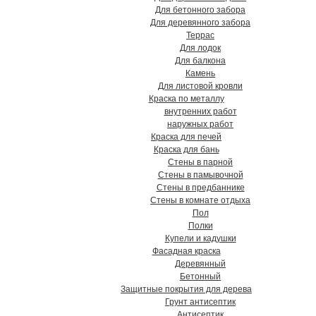
Для бетонного забора
Для деревянного забора
Террас
Для лодок
Для балкона
Камень
Для листовой кровли
Краска по металлу
внутренних работ
наружных работ
Краска для печей
Краска для бань
Стены в парной
Стены в памывочной
Стены в предбаннике
Стены в комнате отдыха
Пол
Полки
Купели и кадушки
Фасадная краска
Деревянный
Бетонный
Защитные покрытия для дерева
Грунт антисептик
Антисептик