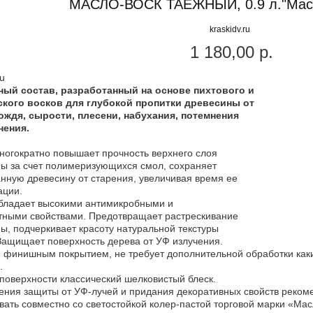
МАСЛО-ВОСК ТАЕЖНЫЙ, 0.9 л."Мас
1 180,00 р.
ный состав, разработанный на основе пихтового и
ского восков для глубокой пропитки древесины от
ождя, сырости, плесени, набухания, потемнения
нения.
ногократно повышает прочность верхнего слоя
ы за счет полимеризующихся смол, сохраняет
нную древесину от старения, увеличивая время ее
ации.
бладает высокими антимикробными и
ными свойствами. Предотвращает растрескивание
ы, подчеркивает красоту натуральной текстуры
Защищает поверхность дерева от УФ излучения.
 финишным покрытием, не требует дополнительной обработки как
.
поверхности классический шелковистый блеск.
ения защиты от УФ-лучей и придания декоративных свойств реком
вать совместно со светостойкой колер-пастой торговой марки «Ма