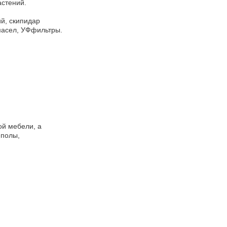
астений.
ий, скипидар
масел, УФфильтры.
ой мебели, а
 полы,