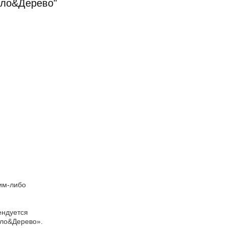
ло&Дерево"
им-либо
ендуется
сло&Дерево».