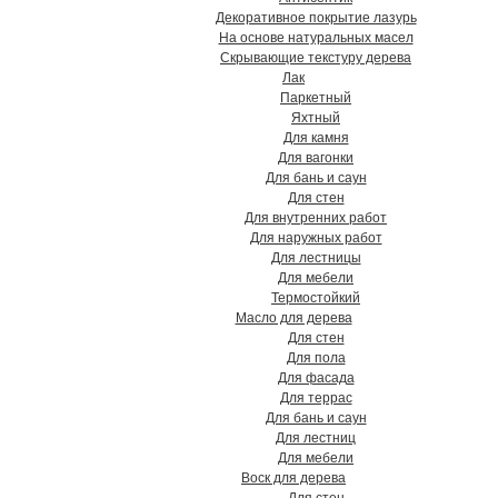
Декоративное покрытие лазурь
На основе натуральных масел
Скрывающие текстуру дерева
Лак
Паркетный
Яхтный
Для камня
Для вагонки
Для бань и саун
Для стен
Для внутренних работ
Для наружных работ
Для лестницы
Для мебели
Термостойкий
Масло для дерева
Для стен
Для пола
Для фасада
Для террас
Для бань и саун
Для лестниц
Для мебели
Воск для дерева