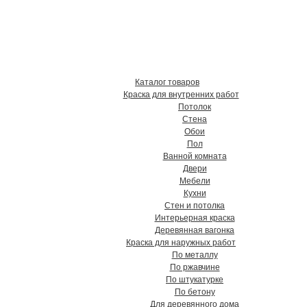
твенные краски, грунтовки,
в Хабаровске !
Каталог товаров
Краска для внутренних работ
Потолок
Стена
Обои
Пол
Ванной комната
Двери
Мебели
Кухни
Стен и потолка
Интерьерная краска
Деревянная вагонка
Краска для наружных работ
По металлу
По ржавчине
По штукатурке
По бетону
Для деревянного дома