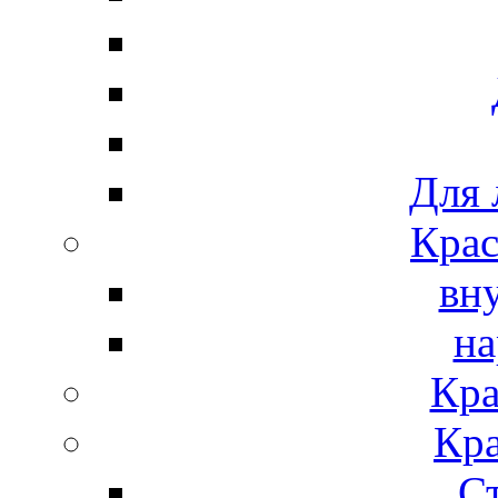
Для 
Крас
вн
на
Кра
Кра
С