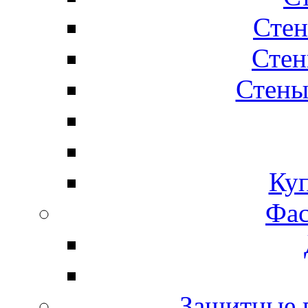
Стен
Стен
Стены
Ку
Фас
Защитные 