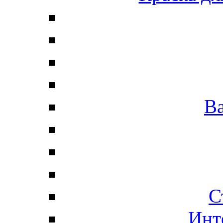
В
С
Инт