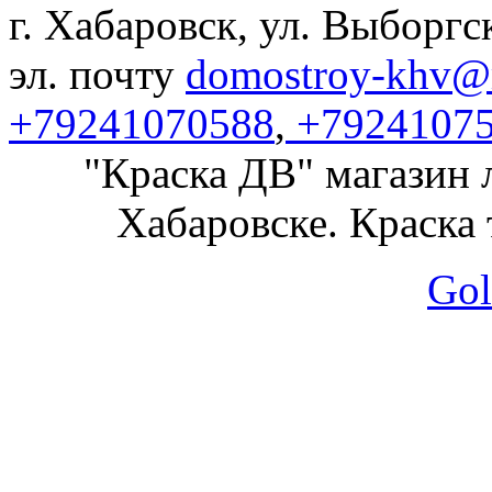
г. Хабаровск, ул. Выборгс
эл. почту
domostroy-khv@m
+79241070588
,
+7924107
"Краска ДВ" магазин 
Хабаровске. Краска 
Gol