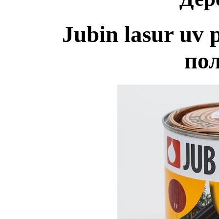
Jubin lasur uv
по