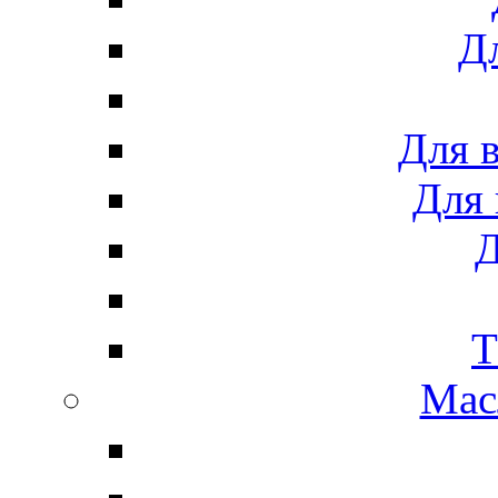
Дл
Для 
Для 
Д
Т
Мас