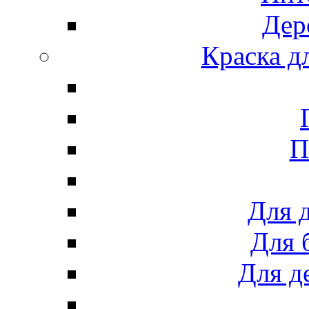
Дер
Краска д
П
Для 
Для 
Для д