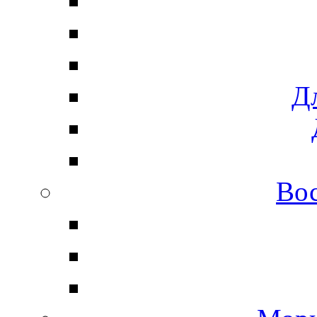
Дл
Вос