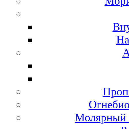
Мори
Вн
На
А
Пропи
Огнебио
Молярный 