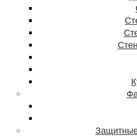
Ст
Ст
Стен
К
Фа
Защитные