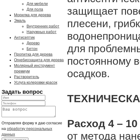
Для мебели
защищает пове
Для пола
Морилка для дерева
плесени, грибк
Эмаль
Внутренних работ
Наружных работ
водонепроница
Антисептик
Дерево
для проблемн
Бетон
Пропитка для дерева
постоянному 
Огнебиозащита для дерева
Молярный инструмент
осадков.
премиум
Растворитель
Услуга колеровки красок
Задать вопрос
ТЕХНИЧЕСКА
Расход 4 – 10
Отправляя форму я даю согласие
на
обработку персональных
от метода на
данных