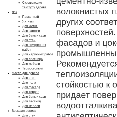
цементно-изве
Скрывающие
текстуру дерева
волокнистых п
Лак
Паркетный
других соотв
Яхтный
Для камня
поверхностей.
Для вагонки
Для бань и саун
фасадов и цок
Для стен
Для внутренних
работ
промышленных,
Для наружных работ
Для лестницы
Рекомендуется
Для мебели
Термостойкий
теплоизоляци
Масло для дерева
Для стен
стойкостью к 
Для пола
Для фасада
придает повер
Для террас
Для бань и саун
Для лестниц
водоотталкива
Для мебели
Воск для дерева
антисептическ
Для стен