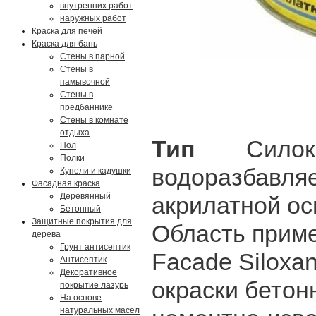
внутренних работ
наружных работ
Краска для печей
Краска для бань
Стены в парной
Стены в
памывочной
Стены в
предбаннике
Стены в комнате
отдыха
Тип
Силокс
Пол
Полки
водоразбавля
Купели и кадушки
Фасадная краска
Деревянный
акрилатной ос
Бетонный
Защитные покрытия для
Область прим
дерева
Грунт антисептик
Facade Siloxa
Антисептик
Декоративное
окраски бетон
покрытие лазурь
На основе
натуральных масел