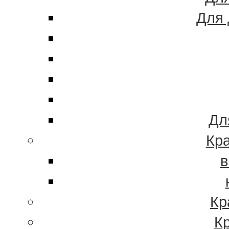
Для 
Дл
Кра
в
Кр
К