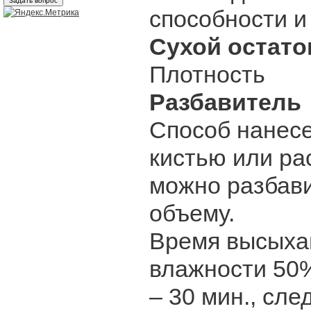
способности и
Сухой остато
Плотность 1,5
Разбавител
Способ нане
кистью или р
можно разбави
объему.
Время высыхан
влажности 5
– 30 мин., сл