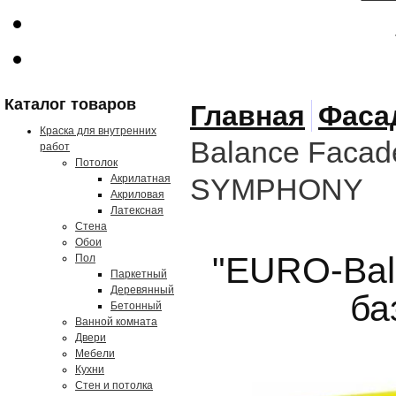
Каталог товаров
Главная
Фаса
Краска для внутренних
Balance Facade
работ
Потолок
Акрилатная
SYMPHONY
Акриловая
Латексная
Стена
Обои
"EURO-Bala
Пол
Паркетный
Деревянный
ба
Бетонный
Ванной комната
Двери
Мебели
Кухни
Стен и потолка