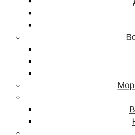
Во
Мор
В