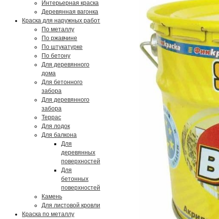
Интерьерная краска
Деревянная вагонка
Краска для наружных работ
По металлу
По ржавчине
По штукатурке
По бетону
Для деревянного
дома
Для бетонного
забора
Для деревянного
забора
Террас
Для лодок
Для балкона
Для
деревянных
поверхностей
Для
бетонных
поверхностей
Камень
Для листовой кровли
Краска по металлу