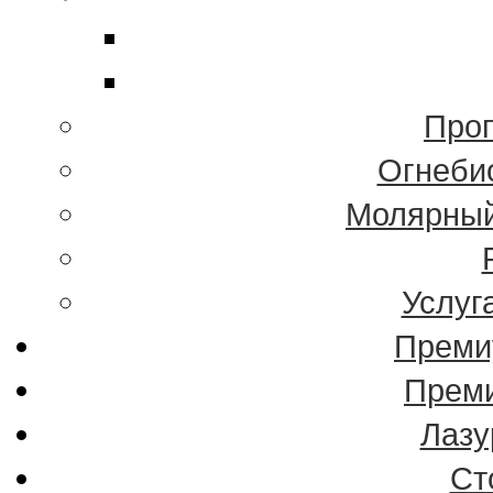
Проп
Огнеби
Молярный
Услуг
Преми
Преми
Лазу
Ст