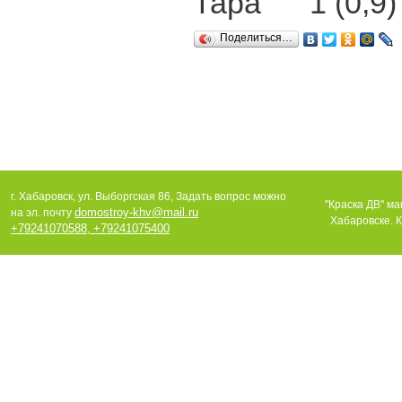
Тара 1 (0,9)
Поделиться…
г. Хабаровск, ул. Выборгская 86, Задать вопрос можно
"Краска ДВ" ма
domostroy-khv@mail.ru
на эл. почту
Хабаровске. К
+79241070588
+79241075400
,