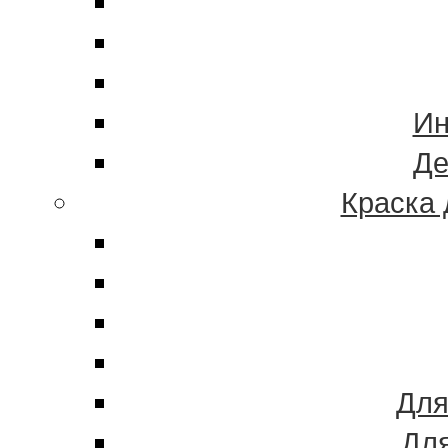
Ин
Де
Краска 
Для
Для