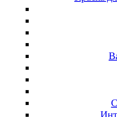
В
С
Инт