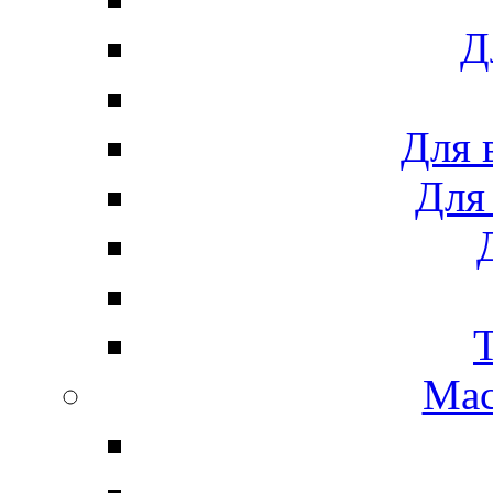
Д
Для 
Для
Мас