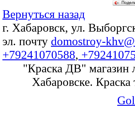
Подел
Вернуться назад
г. Хабаровск, ул. Выборгс
эл. почту
domostroy-khv@m
+79241070588
,
+7924107
"Краска ДВ" магазин 
Хабаровске. Краска 
Gol