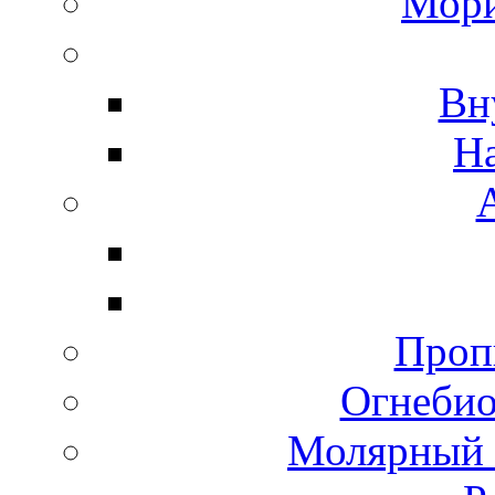
Мори
Вн
Н
Пропи
Огнебио
Молярный 