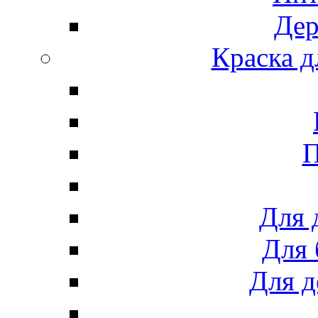
Дер
Краска д
П
Для 
Для 
Для д