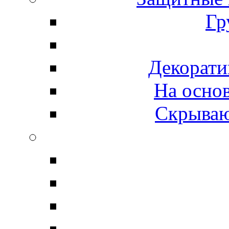
Гр
Декорати
На осно
Скрываю