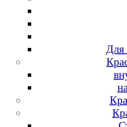
Для
Крас
вн
н
Кра
Кр
С