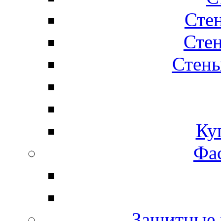
Сте
Стен
Стены
Ку
Фас
Защитные 