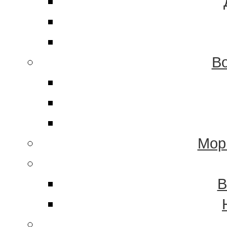
Во
Мор
В