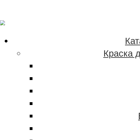
Качественные краски
эмали в Хабаровске 
Кат
Краска 