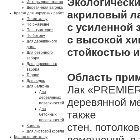
Экологическ
Интерьерная краска
Деревянная вагонка
акриловый ла
Краска для наружных работ
По металлу
с усиленной 
По ржавчине
По штукатурке
По бетону
с высокой х
Для деревянного
дома
стойкостью и
Для бетонного
забора
Для деревянного
забора
Область при
Террас
Для лодок
Лак «PREMIER
Для балкона
Для
деревянных
деревянной ме
поверхностей
Для
также
бетонных
поверхностей
стен, потолко
Камень
Для листовой кровли
помещений, в 
Краска по металлу