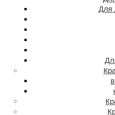
Для 
Дл
Кра
в
Кр
К