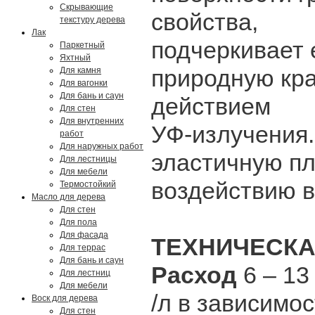
Скрывающие
свойства,
текстуру дерева
Лак
подчеркивает 
Паркетный
Яхтный
природную кра
Для камня
Для вагонки
Для бань и саун
действием
Для стен
Для внутренних
УФ-излучения.
работ
Для наружных работ
эластичную пл
Для лестницы
Для мебели
воздействию в
Термостойкий
Масло для дерева
Для стен
Для пола
Для фасада
ТЕХНИЧЕСКА
Для террас
Для бань и саун
Расход
6 – 13
Для лестниц
Для мебели
/л в зависимо
Воск для дерева
Для стен