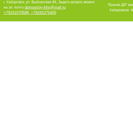
г. Хабаровск, ул. Выборгская 86, Задать вопрос можно
"Краска ДВ" ма
domostroy-khv@mail.ru
на эл. почту
Хабаровске. К
+79241070588
+79241075400
,