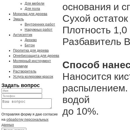
основания и с
Для мебели
Для пола
Морилка для дерева
Сухой остаток
Эмаль
Внутренних работ
Плотность 1,0 
Наружных работ
Антисептик
Разбавитель 
Дерево
Бетон
Пропитка для дерева
Огнебиозащита для дерева
Молярный инструмент
Способ нане
премиум
Растворитель
Наносится кис
Услуга колеровки красок
Задать вопрос
распылением.
водой
до 10%.
Отправляя форму я даю согласие
на
обработку персональных
данных