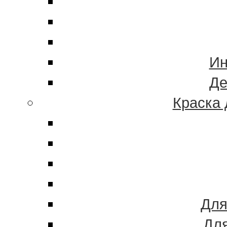
Ин
Де
Краска 
Для
Для