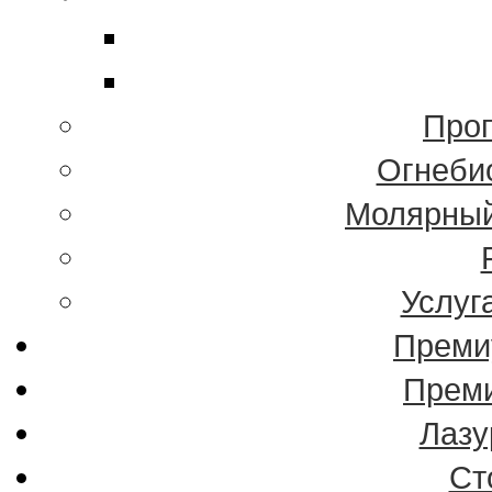
Проп
Огнеби
Молярный
Услуг
Преми
Преми
Лазу
Ст