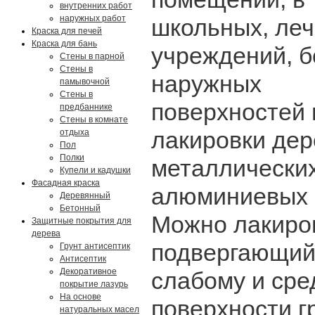
внутренних работ
наружных работ
школьных, ле
Краска для печей
Краска для бань
учреждений, б
Стены в парной
Стены в
наружных
памывочной
Стены в
поверхностей 
предбаннике
Стены в комнате
лакировки дер
отдыха
Пол
Полки
металлических
Купели и кадушки
Фасадная краска
алюминиевых и
Деревянный
Бетонный
Можно лакиро
Защитные покрытия для
дерева
подвергающий
Грунт антисептик
Антисептик
Декоративное
слабому и сре
покрытие лазурь
На основе
поверхности г
натуральных масел