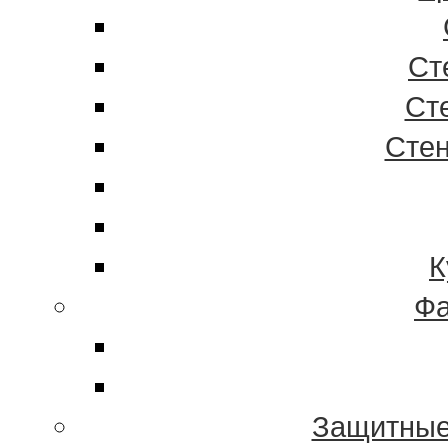
Ст
Ст
Стен
К
Фа
Защитные