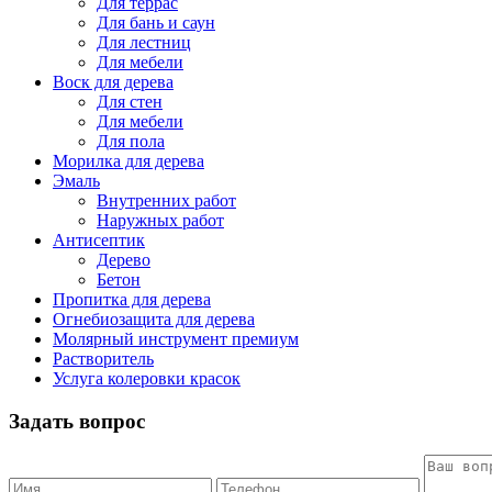
Для террас
Для бань и саун
Для лестниц
Для мебели
Воск для дерева
Для стен
Для мебели
Для пола
Морилка для дерева
Эмаль
Внутренних работ
Наружных работ
Антисептик
Дерево
Бетон
Пропитка для дерева
Огнебиозащита для дерева
Молярный инструмент премиум
Растворитель
Услуга колеровки красок
Задать вопрос