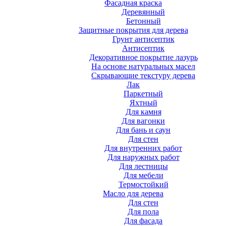
Фасадная краска
Деревянный
Бетонный
Защитные покрытия для дерева
Грунт антисептик
Антисептик
Декоративное покрытие лазурь
На основе натуральных масел
Скрывающие текстуру дерева
Лак
Паркетный
Яхтный
Для камня
Для вагонки
Для бань и саун
Для стен
Для внутренних работ
Для наружных работ
Для лестницы
Для мебели
Термостойкий
Масло для дерева
Для стен
Для пола
Для фасада