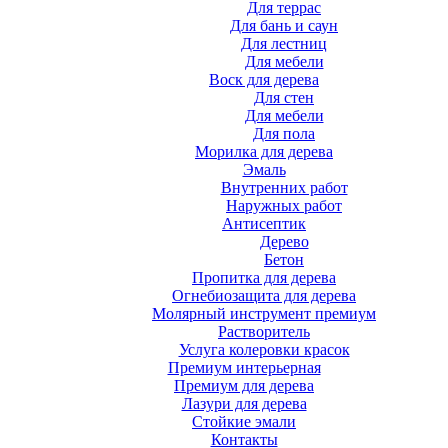
Для террас
Для бань и саун
Для лестниц
Для мебели
Воск для дерева
Для стен
Для мебели
Для пола
Морилка для дерева
Эмаль
Внутренних работ
Наружных работ
Антисептик
Дерево
Бетон
Пропитка для дерева
Огнебиозащита для дерева
Молярный инструмент премиум
Растворитель
Услуга колеровки красок
Премиум интерьерная
Премиум для дерева
Лазури для дерева
Стойкие эмали
Контакты