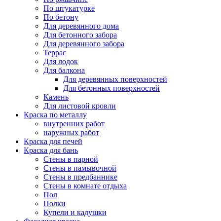
По штукатурке
По бетону
Для деревянного дома
Для бетонного забора
Для деревянного забора
Террас
Для лодок
Для балкона
Для деревянных поверхностей
Для бетонных поверхностей
Камень
Для листовой кровли
Краска по металлу
внутренних работ
наружных работ
Краска для печей
Краска для бань
Стены в парной
Стены в памывочной
Стены в предбаннике
Стены в комнате отдыха
Пол
Полки
Купели и кадушки