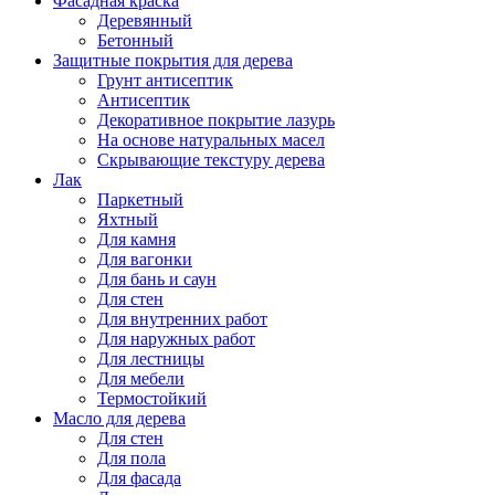
Фасадная краска
Деревянный
Бетонный
Защитные покрытия для дерева
Грунт антисептик
Антисептик
Декоративное покрытие лазурь
На основе натуральных масел
Скрывающие текстуру дерева
Лак
Паркетный
Яхтный
Для камня
Для вагонки
Для бань и саун
Для стен
Для внутренних работ
Для наружных работ
Для лестницы
Для мебели
Термостойкий
Масло для дерева
Для стен
Для пола
Для фасада