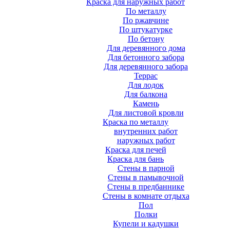
Краска для наружных работ
По металлу
По ржавчине
По штукатурке
По бетону
Для деревянного дома
Для бетонного забора
Для деревянного забора
Террас
Для лодок
Для балкона
Камень
Для листовой кровли
Краска по металлу
внутренних работ
наружных работ
Краска для печей
Краска для бань
Стены в парной
Стены в памывочной
Стены в предбаннике
Стены в комнате отдыха
Пол
Полки
Купели и кадушки