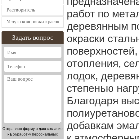
предназначена
Растворитель
работ по мета
Услуга колеровки красок
деревянным п
окраски сталь
Задать вопрос
поверхностей,
отопления, се
лодок, деревя
степенью нагру
Благодаря вы
полиуретанов
добавкам эмал
Отправляя форму я даю согласие
к атмосферным
на
обработку персональных