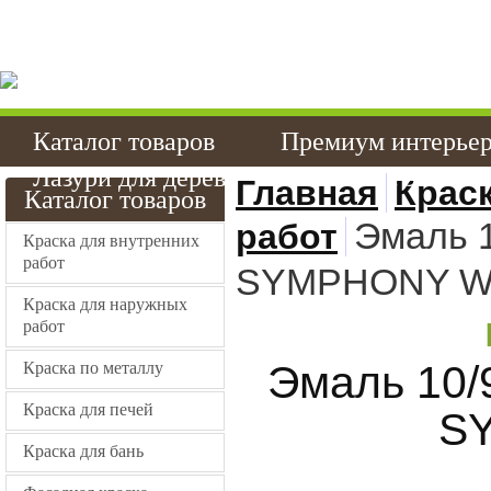
Качественные краски
эмали в Хабаровске 
Каталог товаров
Премиум интерье
Лазури для дерева
Стойкие эмали
Главная
Крас
Каталог товаров
Эмаль 1
работ
Краска для внутренних
работ
SYMPHONY W
Краска для наружных
работ
Эмаль 10/
Краска по металлу
Краска для печей
S
Краска для бань