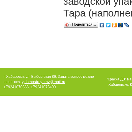
заводской упак
Тара (наполнен
Поделиться…
г. Хабаровск, ул. Выборгская 86, Задать вопрос можно
"Краска ДВ" ма
domostroy-khv@mail.ru
на эл. почту
Хабаровске. К
+79241070588
+79241075400
,