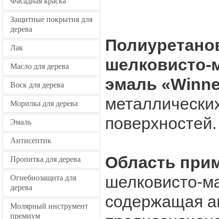
Фасадная краска
Защитные покрытия для
дерева
Полиуретано
Лак
шелковисто-
Масло для дерева
эмаль «Winne
Воск для дерева
металлических
Морилка для дерева
поверхностей.
Эмаль
Антисептик
Область при
Пропитка для дерева
шелковисто-ма
Огнебиозащита для
дерева
содержащая а
Молярный инструмент
премиум