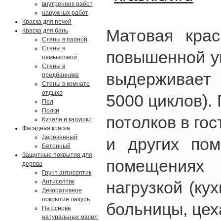
внутренних работ
наружных работ
Краска для печей
Матовая кра
Краска для бань
Стены в парной
Стены в
повышенной у
памывочной
Стены в
выдерживает
предбаннике
Стены в комнате
отдыха
5000 циклов).
Пол
Полки
потолков в гос
Купели и кадушки
Фасадная краска
Деревянный
и других по
Бетонный
Защитные покрытия для
помещениях 
дерева
Грунт антисептик
Антисептик
нагрузкой (ку
Декоративное
покрытие лазурь
больницы, цех
На основе
натуральных масел