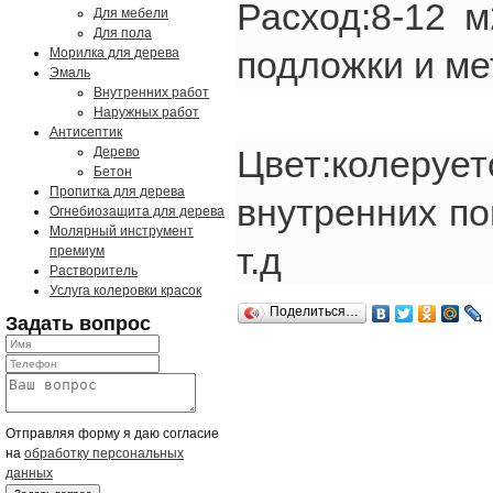
Расход:8-12 м
Для мебели
Для пола
подложки и ме
Морилка для дерева
Эмаль
Внутренних работ
Наружных работ
Антисептик
Цвет:колер
Дерево
Бетон
Пропитка для дерева
внутренних по
Огнебиозащита для дерева
Молярный инструмент
т.д
премиум
Растворитель
Услуга колеровки красок
Поделиться…
Задать вопрос
Отправляя форму я даю согласие
на
обработку персональных
данных