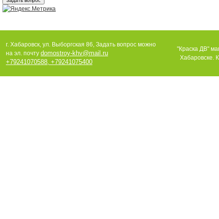
г. Хабаровск, ул. Выборгская 86, Задать вопрос можно
"Краска ДВ" ма
domostroy-khv@mail.ru
на эл. почту
Хабаровске. К
+79241070588
+79241075400
,