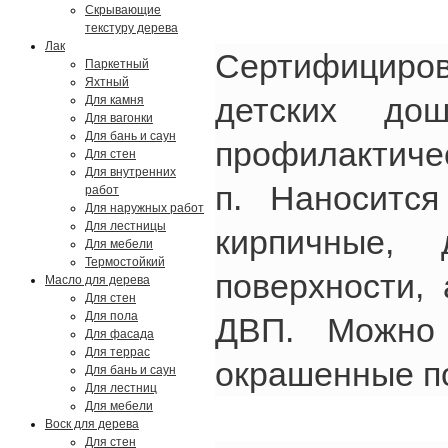
Скрывающие
текстуру дерева
Лак
Сертифициро
Паркетный
Яхтный
детских дош
Для камня
Для вагонки
Для бань и саун
профилактичес
Для стен
Для внутренних
п. Наносится
работ
Для наружных работ
Для лестницы
кирпичные,
Для мебели
Термостойкий
поверхности, 
Масло для дерева
Для стен
Для пола
ДВП. Можно
Для фасада
Для террас
окрашенные по
Для бань и саун
Для лестниц
Для мебели
Воск для дерева
Для стен