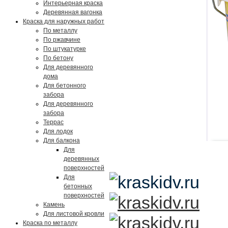
Интерьерная краска
Деревянная вагонка
Краска для наружных работ
По металлу
По ржавчине
По штукатурке
По бетону
Для деревянного
дома
Для бетонного
забора
Для деревянного
забора
Террас
Для лодок
Для балкона
Для
деревянных
поверхностей
Для
бетонных
поверхностей
Камень
Для листовой кровли
Краска по металлу