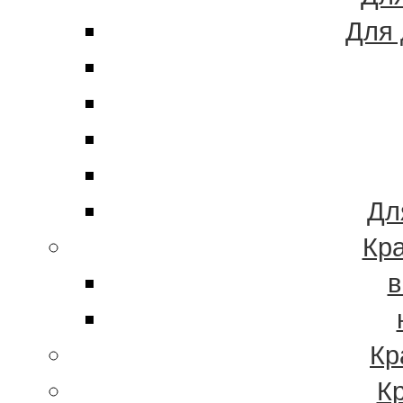
Для 
Дл
Кра
в
Кр
К