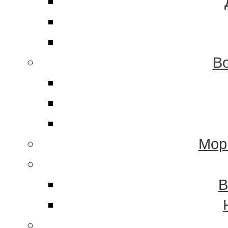
Во
Мор
В