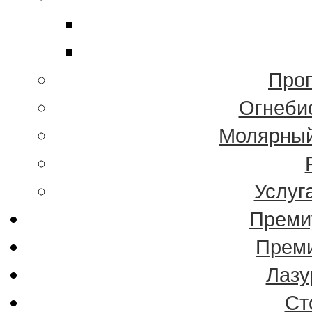
Проп
Огнеби
Молярный
Услуг
Преми
Преми
Лазу
Ст