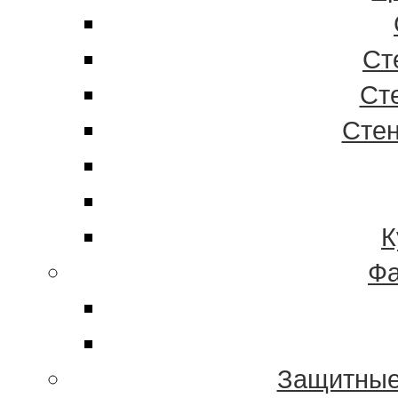
Ст
Ст
Стен
К
Фа
Защитные