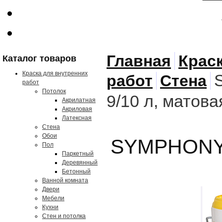
Главная
Крас
Каталог товаров
Краска для внутренних
работ
Стена
работ
Потолок
9/10 л, матова
Акрилатная
Акриловая
Латексная
Стена
Обои
SYMPHONY Е
Пол
Паркетный
Деревянный
Бетонный
Ванной комната
Двери
Мебели
Кухни
Стен и потолка