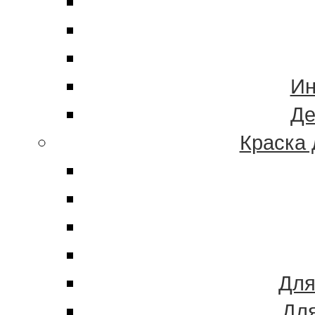
Ин
Де
Краска 
Для
Для