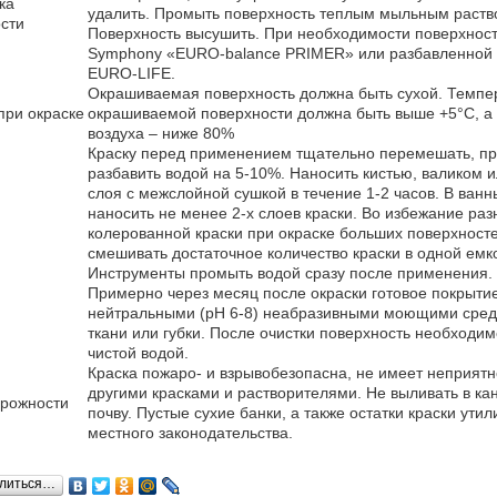
ка
удалить. Промыть поверхность теплым мыльным раство
сти
Поверхность высушить. При необходимости поверхность
Symphony «EURO-balance PRIMER» или разбавленной 
EURO-LIFE.
Окрашиваемая поверхность должна быть сухой. Темпер
при окраске
окрашиваемой поверхности должна быть выше +5°С, а
воздуха – ниже 80%
Краску перед применением тщательно перемешать, п
разбавить водой на 5-10%. Наносить кистью, валиком 
слоя с межслойной сушкой в течение 1-2 часов. В ванн
наносить не менее 2-х слоев краски. Во избежание раз
колерованной краски при окраске больших поверхност
смешивать достаточное количество краски в одной емк
Инструменты промыть водой сразу после применения.
Примерно через месяц после окраски готовое покрыти
нейтральными (рН 6-8) неабразивными моющими сред
ткани или губки. После очистки поверхность необходи
чистой водой.
Краска пожаро- и взрывобезопасна, не имеет неприятн
другими красками и растворителями. Не выливать в к
орожности
почву. Пустые сухие банки, а также остатки краски ут
местного законодательства.
литься…