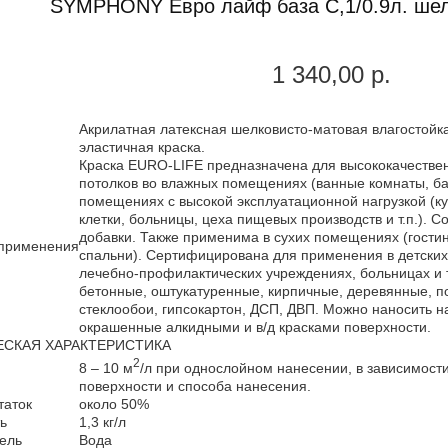
SYMPHONY Евро лайф база С,1/0.9л. шел
1 340,00 р.
Акрилатная латексная шелковисто-матовая влагостойка
эластичная краска.
Краска EURO-LIFE предназначена для высококачествен
потолков во влажных помещениях (ванные комнаты, бас
помещениях с высокой эксплуатационной нагрузкой (к
клетки, больницы, цеха пищевых производств и т.п.). 
добавки. Также применима в сухих помещениях (гостин
 применения
спальни). Сертифицирована для применения в детских
лечебно-профилактических учреждениях, больницах и т
бетонные, оштукатуренные, кирпичные, деревянные, по
стеклообои, гипсокартон, ДСП, ДВП. Можно наносить н
окрашенные алкидными и в/д красками поверхности.
ЕСКАЯ ХАРАКТЕРИСТИКА
2
8 – 10 м
/л при однослойном нанесении, в зависимости
поверхности и способа нанесения.
таток
около 50%
ь
1,3 кг/л
ель
Вода