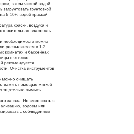
ром, затем чистой водой.
 загрунтовать грунтовкой
на 5-10% водой краской
атура краски, воздуха и
 относительная влажность
ри необходимости можно
или распылителем в 1-2
ых комнатах и бассейнах
ницы в оттенке
ей рекомендуется
ости. Очистка инструментов
е можно очищать
ствами с помощью мягкой
мо тщательно вымыть
ого запаха. Не смешивать с
анализацию, водоем или
илизировать с соблюдением