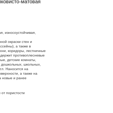
ковисто-матовая
я, износоустойчивая,
ной окраски стен и
сейны), а также в
ухни, коридоры, лестничные
Содержит противоплесневые
ые, детские комнаты,
 дошкольных, школьных,
.п. Наносится на
верхности, а также на
а новые и ранее
 от пористости