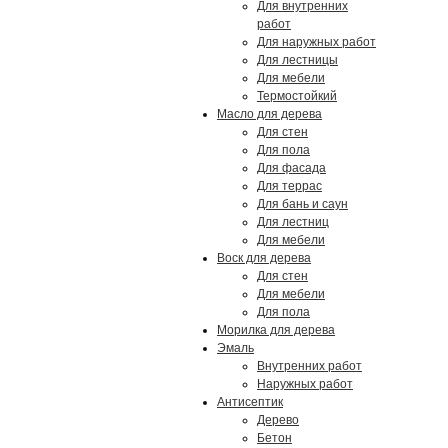
Для внутренних
работ
Для наружных работ
Для лестницы
Для мебели
Термостойкий
Масло для дерева
Для стен
Для пола
Для фасада
Для террас
Для бань и саун
Для лестниц
Для мебели
Воск для дерева
Для стен
Для мебели
Для пола
Морилка для дерева
Эмаль
Внутренних работ
Наружных работ
Антисептик
Дерево
Бетон