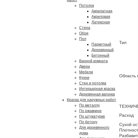
работ
Потолок
Акрилатная
Акриловая
Латексная
Стена
Обои
Пол
Тип
Паркетный
Деревянный
Бетонный
Ванной комната
Двери
Мебели
Область
Кухни
Стен и потолка
Интерьерная краска
Деревянная вагонка
Краска для наружных работ
По металлу
ТЕХНИЧ
По ржавчине
Расход
По штукатурке
По бетону
Сухой ос
Для деревянного
Плотност
дома
Разбавит