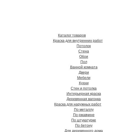
твенные краски, грунтовки,
в Хабаровске !
Каталог товаров
Краска для внутренних работ
Потолок
Стена
Обои
Пол
Ванной комната
Двери
Мебели
Кухни
Стен и потолка
Интерьерная краска
Деревянная вагонка
Краска для наружных работ
По металлу
По ржавчине
По штукатурке
По бетону
Для деревянного дома