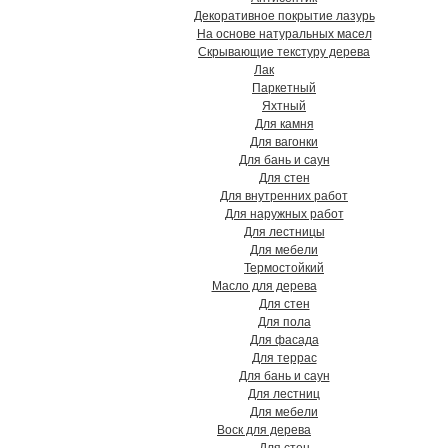
Декоративное покрытие лазурь
На основе натуральных масел
Скрывающие текстуру дерева
Лак
Паркетный
Яхтный
Для камня
Для вагонки
Для бань и саун
Для стен
Для внутренних работ
Для наружных работ
Для лестницы
Для мебели
Термостойкий
Масло для дерева
Для стен
Для пола
Для фасада
Для террас
Для бань и саун
Для лестниц
Для мебели
Воск для дерева