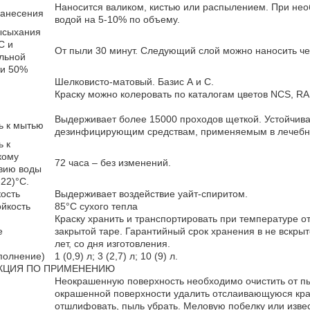
Наносится валиком, кистью или распылением. При нео
нанесения
водой на 5-10% по объему.
ысыхания
С и
От пыли 30 минут. Следующий слой можно наносить чер
льной
ти 50%
Шелковисто-матовый. Базис А и С.
Краску можно колеровать по каталогам цветов NCS, RAL
Выдерживает более 15000 проходов щеткой. Устойчив
ь к мытью
дезинфицирующим средствам, применяемым в лечебн
ь к
кому
72 часа – без изменений.
вию воды
-22)°C.
ость
Выдерживает воздействие уайт-спиритом.
йкость
85°С сухого тепла
Краску хранить и транспортировать при температуре от
е
закрытой таре. Гарантийный срок хранения в не вскрыт
лет, со дня изготовления.
полнение)
1 (0,9) л; 3 (2,7) л; 10 (9) л.
КЦИЯ ПО ПРИМЕНЕНИЮ
Неокрашенную поверхность необходимо очистить от пы
окрашенной поверхности удалить отслаивающуюся крас
отшлифовать, пыль убрать. Меловую побелку или изве