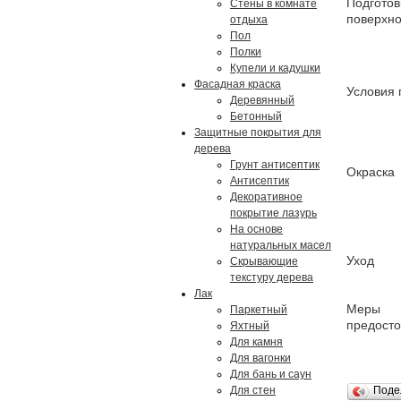
Подготов
Стены в комнате
поверхно
отдыха
Пол
Полки
Купели и кадушки
Фасадная краска
Условия 
Деревянный
Бетонный
Защитные покрытия для
дерева
Грунт антисептик
Окраска
Антисептик
Декоративное
покрытие лазурь
На основе
натуральных масел
Уход
Скрывающие
текстуру дерева
Лак
Меры
Паркетный
предост
Яхтный
Для камня
Для вагонки
Для бань и саун
Для стен
Поде