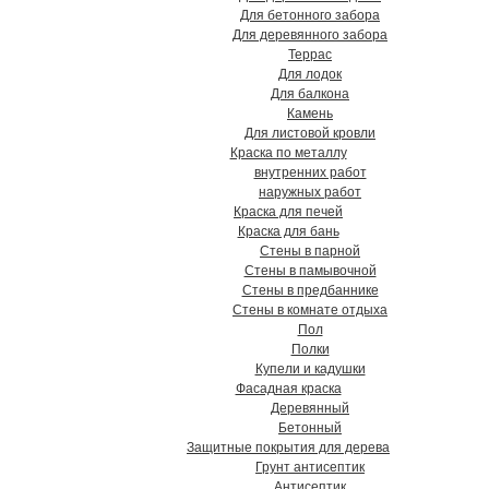
Для бетонного забора
Для деревянного забора
Террас
Для лодок
Для балкона
Камень
Для листовой кровли
Краска по металлу
внутренних работ
наружных работ
Краска для печей
Краска для бань
Стены в парной
Стены в памывочной
Стены в предбаннике
Стены в комнате отдыха
Пол
Полки
Купели и кадушки
Фасадная краска
Деревянный
Бетонный
Защитные покрытия для дерева
Грунт антисептик
Антисептик