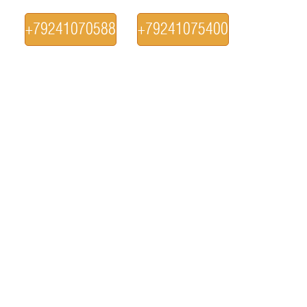
+79241070588
+79241075400
Пн-сб, с 9:00 до 19:00