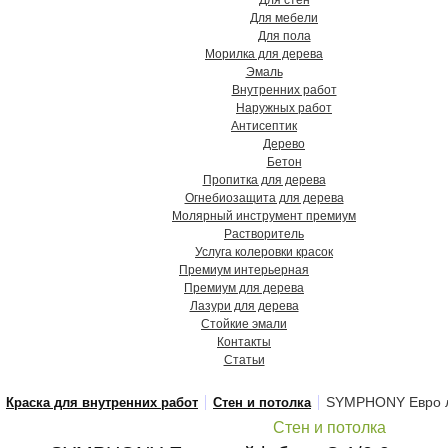
Для стен
Для мебели
Для пола
Морилка для дерева
Эмаль
Внутренних работ
Наружных работ
Антисептик
Дерево
Бетон
Пропитка для дерева
Огнебиозащита для дерева
Молярный инструмент премиум
Растворитель
Услуга колеровки красок
Премиум интерьерная
Премиум для дерева
Лазури для дерева
Стойкие эмали
Контакты
Статьи
SYMPHONY Евро ла
Краска для внутренних работ
Стен и потолка
Стен и потолка