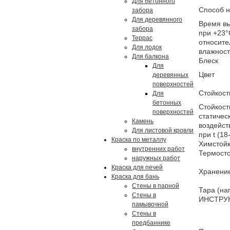
Для бетонного
Способ 
забора
Для деревянного
Время в
забора
при +23°
Террас
относите
Для лодок
влажнос
Для балкона
Блеск
Для
Цвет
деревянных
поверхностей
Стойкост
Для
бетонных
Стойкост
поверхностей
статичес
Камень
воздейст
Для листовой кровли
при t (18
Краска по металлу
Химстойк
внутренних работ
Термосто
наружных работ
Краска для печей
Хранени
Краска для бань
Стены в парной
Тара (на
Стены в
ИНСТРУ
памывочной
Стены в
предбаннике