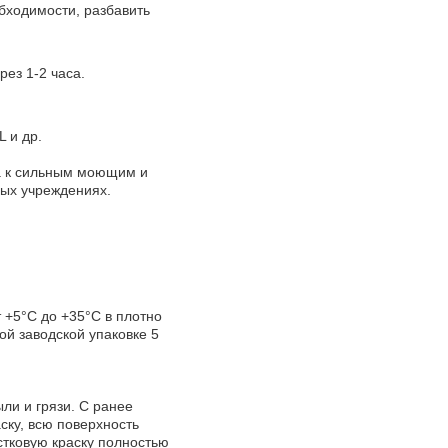
бходимости, разбавить
ез 1-2 часа.
 и др.
а к сильным моющим и
ых учреждениях.
 +5°С до +35°С в плотно
ой заводской упаковке 5
ли и грязи. С ранее
ку, всю поверхность
стковую краску полностью