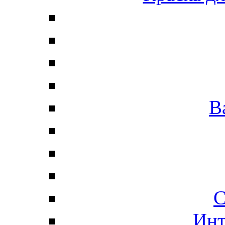
В
С
Инт