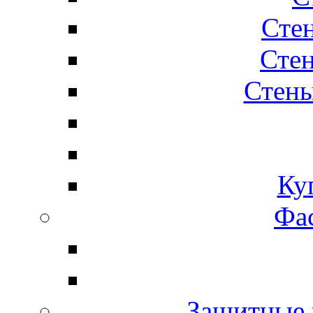
Сте
Стен
Стены
Ку
Фас
Защитные 