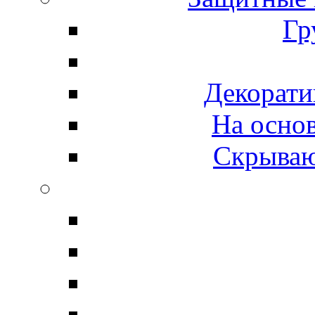
Гр
Декорати
На осно
Скрываю