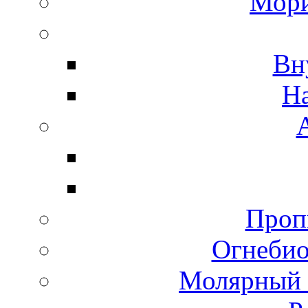
Мори
Вн
Н
Пропи
Огнебио
Молярный 