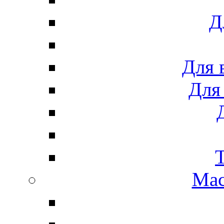
Д
Для 
Для
Мас