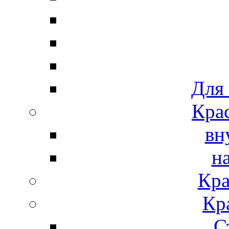
Для
Крас
вн
н
Кра
Кр
С