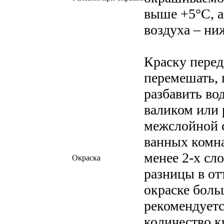
выше +5°С, а
воздуха – ни
Краску пере
перемешать,
разбавить во
валиком или 
межслойной с
ванных комна
менее 2-х сл
Окраска
разницы в от
окраске бол
рекомендуетс
количество к