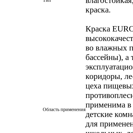
влагостойкая
Тип
краска.
Краска EURO
высококачест
во влажных 
бассейны), а
эксплуатацио
коридоры, ле
цеха пищевых
противоплесн
применима в 
Область применения
детские комн
для применен