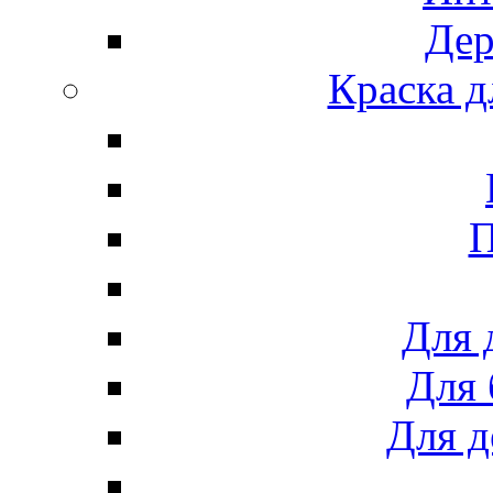
Дер
Краска д
П
Для 
Для 
Для д