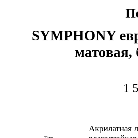
П
SYMPHONY евр
матовая, 
1 
Акрилатная л