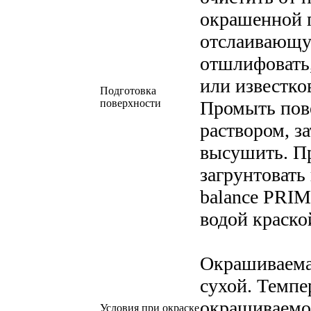
окрашенной 
отслаивающу
отшлифовать
или известко
Подготовка
поверхности
Промыть пов
раствором, з
высушить. П
загрунтоват
balance PRIM
водой краск
Окрашиваема
сухой. Темпе
окрашиваемо
Условия при окраске