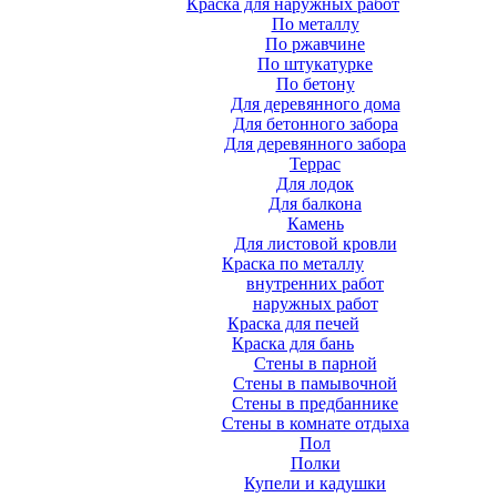
Краска для наружных работ
По металлу
По ржавчине
По штукатурке
По бетону
Для деревянного дома
Для бетонного забора
Для деревянного забора
Террас
Для лодок
Для балкона
Камень
Для листовой кровли
Краска по металлу
внутренних работ
наружных работ
Краска для печей
Краска для бань
Стены в парной
Стены в памывочной
Стены в предбаннике
Стены в комнате отдыха
Пол
Полки
Купели и кадушки