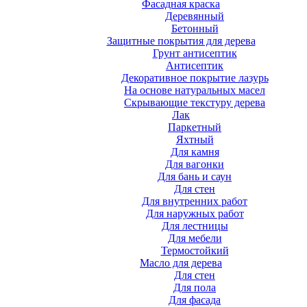
Фасадная краска
Деревянный
Бетонный
Защитные покрытия для дерева
Грунт антисептик
Антисептик
Декоративное покрытие лазурь
На основе натуральных масел
Скрывающие текстуру дерева
Лак
Паркетный
Яхтный
Для камня
Для вагонки
Для бань и саун
Для стен
Для внутренних работ
Для наружных работ
Для лестницы
Для мебели
Термостойкий
Масло для дерева
Для стен
Для пола
Для фасада