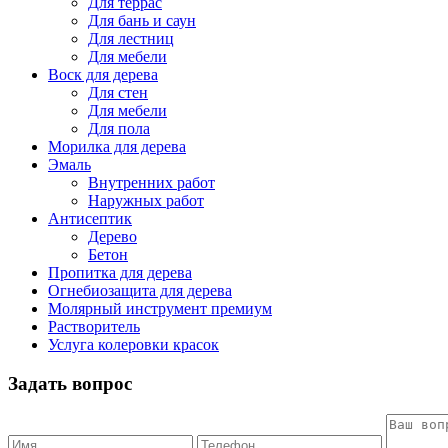
Для террас
Для бань и саун
Для лестниц
Для мебели
Воск для дерева
Для стен
Для мебели
Для пола
Морилка для дерева
Эмаль
Внутренних работ
Наружных работ
Антисептик
Дерево
Бетон
Пропитка для дерева
Огнебиозащита для дерева
Молярный инструмент премиум
Растворитель
Услуга колеровки красок
Задать вопрос