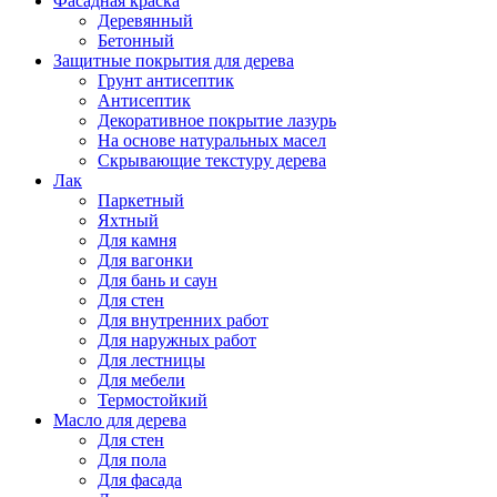
Фасадная краска
Деревянный
Бетонный
Защитные покрытия для дерева
Грунт антисептик
Антисептик
Декоративное покрытие лазурь
На основе натуральных масел
Скрывающие текстуру дерева
Лак
Паркетный
Яхтный
Для камня
Для вагонки
Для бань и саун
Для стен
Для внутренних работ
Для наружных работ
Для лестницы
Для мебели
Термостойкий
Масло для дерева
Для стен
Для пола
Для фасада