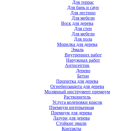
Для террас
Для бань и саун
Для лестниц
Для мебели
Воск для дерева
Для стен
Для мебели
Для пола
Морилка для дерева
Эмаль
Внутренних работ
Наружных работ
Антисептик
Дерево
Бетон
Пропитка для дерева
Огнебиозащита для дерева
Молярный инструмент премиум
Растворитель
Услуга колеровки красок
Премиум интерьерная
Премиум для дерева
Лазури для дерева
Стойкие эмали
Контакты