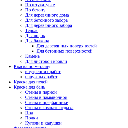
По штукатурке
По бетону
Для деревянного дома
Для бетонного забора
Для деревянного забора
Террас
Для лодок
Для балкона
Для деревянных поверхностей
Для бетонных поверхностей
Камень
Для листовой кровли
Краска по металлу
внутренних работ
наружных работ
Краска для печей
Краска для бань
Стены в парной
Стены в памывочной
Стены в предбаннике
Стены в комнате отдыха
Пол
Полки
Купели и кадушки