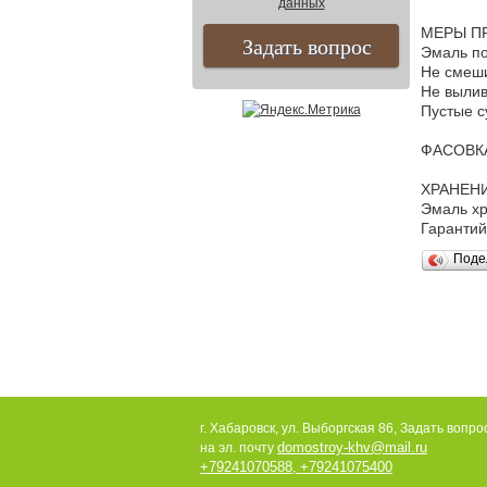
данных
МЕРЫ П
Эмаль по
Не смеши
Не вылив
Пустые с
ФАСОВКА: 
ХРАНЕНИ
Эмаль хр
Гарантий
Поде
г. Хабаровск, ул. Выборгская 86, Задать вопр
domostroy-khv@mail.ru
на эл. почту
+79241070588
+79241075400
,