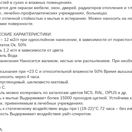
стей в сухих и влажных помещениях.
тся для окраски мебели, окон, дверей, радиаторов отопления и т.п.
, лечебно-профилактических учреждениях, больницах.
 отличной стойкостью к мытью и истиранию. Можно наносить на 
ками поверхности.
ЕСКИЕ ХАРАКТЕРИСТИКИ:
 – 12 м2/л при однослойном нанесении, в зависимости от пористос
таток Ок. 50%
 1,2 кг/л в зависимости от цвета
ель Вода
анесения Наносится валиком, кистью или распылением. При необх
сыхания при +23 С и относительной влажности 50% Время высыха
носить через 4 часа.
луглянцевый, шелковисто-матовый.
и С.
ль можно колеровать по каталогам цветов NCS, RAL, OPUS и др.
ь к мытью Выдерживает более 15000 проходов щеткой. Устойчив
м, применяемым в лечебных учреждениях.
ь к статическому воздействию воды при t (18-22)°C.72 часа – без и
ость Выдерживает воздействие уайт-спиритом.
А: