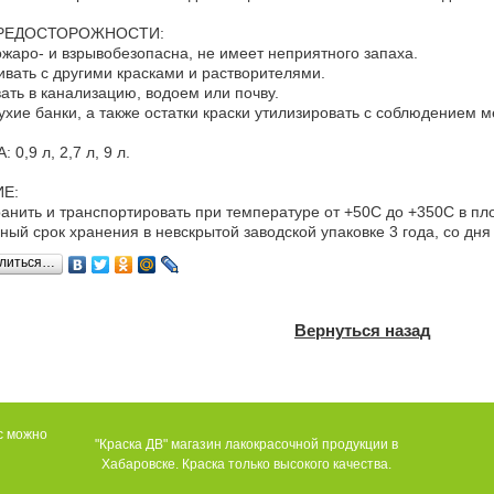
РЕДОСТОРОЖНОСТИ:
жаро- и взрывобезопасна, не имеет неприятного запаха.
вать с другими красками и растворителями.
ать в канализацию, водоем или почву.
ухие банки, а также остатки краски утилизировать с соблюдением м
0,9 л, 2,7 л, 9 л.
Е:
анить и транспортировать при температуре от +50С до +350С в пл
ный срок хранения в невскрытой заводской упаковке 3 года, со дня
литься…
Вернуться назад
ос можно
"Краска ДВ" магазин лакокрасочной продукции в
Хабаровске. Краска только высокого качества.