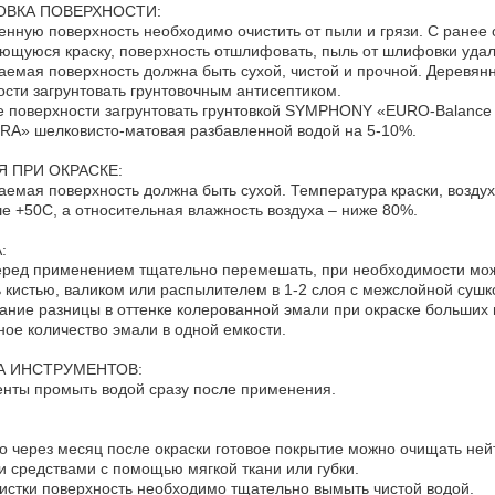
ОВКА ПОВЕРХНОСТИ:
нную поверхность необходимо очистить от пыли и грязи. С ранее
ющуюся краску, поверхность отшлифовать, пыль от шлифовки уда
емая поверхность должна быть сухой, чистой и прочной. Деревян
сти загрунтовать грунтовочным антисептиком.
е поверхности загрунтовать грунтовкой SYMPHONY «EURO-Balanc
A» шелковисто-матовая разбавленной водой на 5-10%.
 ПРИ ОКРАСКЕ:
емая поверхность должна быть сухой. Температура краски, возду
е +50С, а относительная влажность воздуха – ниже 80%.
:
ред применением тщательно перемешать, при необходимости мож
 кистью, валиком или распылителем в 1-2 слоя с межслойной сушко
ание разницы в оттенке колерованной эмали при окраске больших
ное количество эмали в одной емкости.
А ИНСТРУМЕНТОВ:
нты промыть водой сразу после применения.
 через месяц после окраски готовое покрытие можно очищать не
средствами с помощью мягкой ткани или губки.
истки поверхность необходимо тщательно вымыть чистой водой.