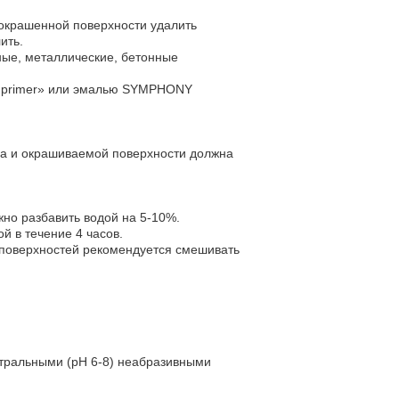
 окрашенной поверхности удалить
лить.
ные, металлические, бетонные
e primer» или эмалью SYMPHONY
ха и окрашиваемой поверхности должна
но разбавить водой на 5-10%.
й в течение 4 часов.
 поверхностей рекомендуется смешивать
йтральными (рН 6-8) неабразивными