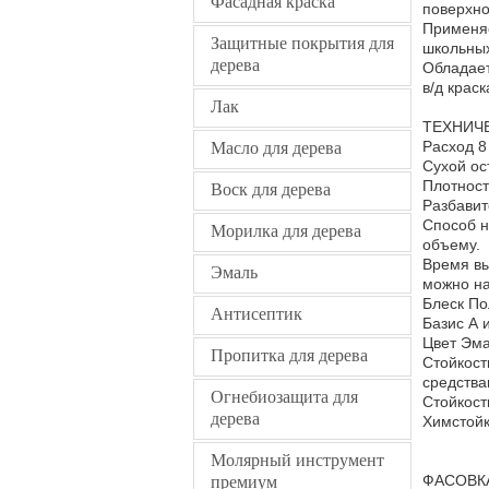
Фасадная краска
поверхно
Применяе
Защитные покрытия для
школьных
дерева
Обладает
в/д крас
Лак
ТЕХНИЧ
Расход 8
Масло для дерева
Сухой ос
Плотность
Воск для дерева
Разбавит
Способ н
Морилка для дерева
объему.
Время вы
Эмаль
можно на
Блеск По
Антисептик
Базис А 
Цвет Эма
Пропитка для дерева
Стойкост
средства
Огнебиозащита для
Стойкост
дерева
Химстойк
Молярный инструмент
ФАСОВК
премиум