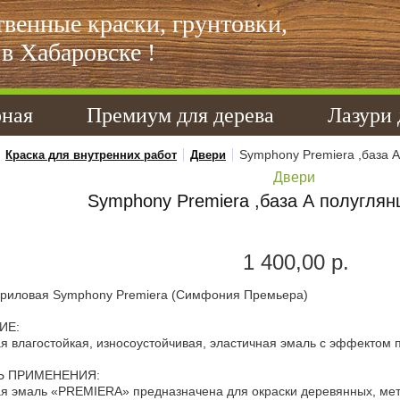
твенные краски, грунтовки,
в Хабаровске !
рная
Премиум для дерева
Лазури 
Symphony Premiera ,база А
Краска для внутренних работ
Двери
Двери
Symphony Premiera ,база А полуглян
1 400,00 р.
криловая Symphony Premiera (Симфония Премьера)
ИЕ:
я влагостойкая, износоустойчивая, эластичная эмаль с эффектом п
Ь ПРИМЕНЕНИЯ:
я эмаль «PREMIERA» предназначена для окраски деревянных, мета