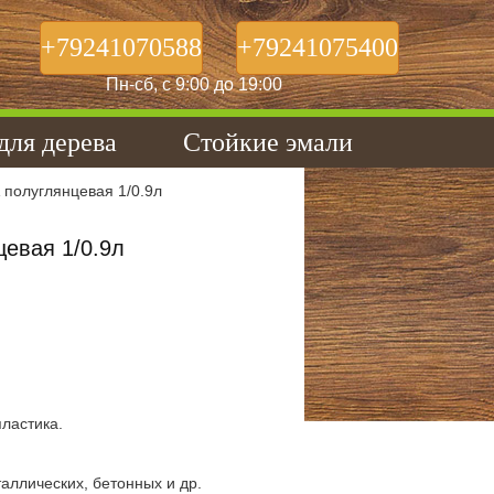
+79241070588
+79241075400
Пн-сб, с 9:00 до 19:00
для дерева
Стойкие эмали
 полуглянцевая 1/0.9л
цевая 1/0.9л
ластика.
ллических, бетонных и др.