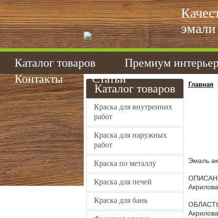
Качес
эмали 
Каталог товаров
Премиум интерье
Контакты
Статьи
Главная
Каталог товаров
Краска для внутренних
работ
Краска для наружных
работ
Эмаль а
Краска по металлу
ОПИСАН
Краска для печей
Акрилова
Краска для бань
ОБЛАСТ
Акрилова