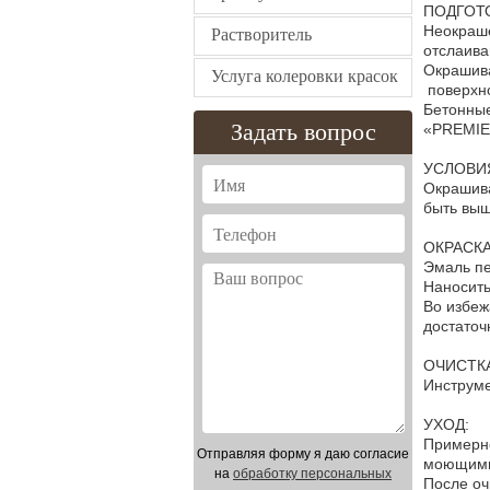
ПОДГОТ
Неокраше
Растворитель
отслаива
Окрашива
Услуга колеровки красок
поверхно
Бетонны
Задать вопрос
«PREMIER
УСЛОВИЯ
Окрашива
быть выш
ОКРАСКА
Эмаль пе
Наносить
Во избеж
достаточ
ОЧИСТК
Инструме
УХОД:
Примерно
Отправляя форму я даю согласие
моющими 
на
обработку персональных
После оч