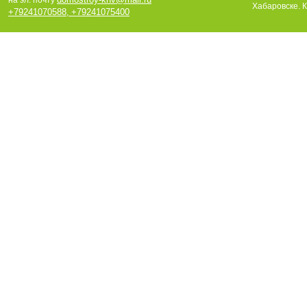
на эл. почту
Хабаровске. К
+79241070588
+79241075400
,