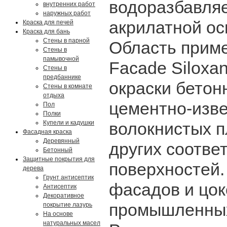
водоразбавля
внутренних работ
наружных работ
акрилатной ос
Краска для печей
Краска для бань
Стены в парной
Область прим
Стены в
памывочной
Facade Siloxa
Стены в
предбаннике
окраски бетон
Стены в комнате
отдыха
цементно-изве
Пол
Полки
Купели и кадушки
волокнистых п
Фасадная краска
Деревянный
других соотв
Бетонный
Защитные покрытия для
поверхностей.
дерева
Грунт антисептик
фасадов и цок
Антисептик
Декоративное
промышленных,
покрытие лазурь
На основе
натуральных масел