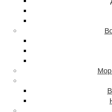
Во
Мор
В