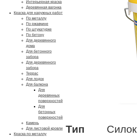
Интерьерная краска
Деревянная вагонка
Краска для наружных работ
По металлу
По ржавчине
По штукатурке
По бетону
Для деревянного
дома
Для бетонного
забора
Для деревянного
забора
Террас
Для лодок
Для балкона
Для
деревянных
поверхностей
Для
бетонных
поверхностей
Камень
Тип
Силокс
Для листовой кровли
Краска по металлу