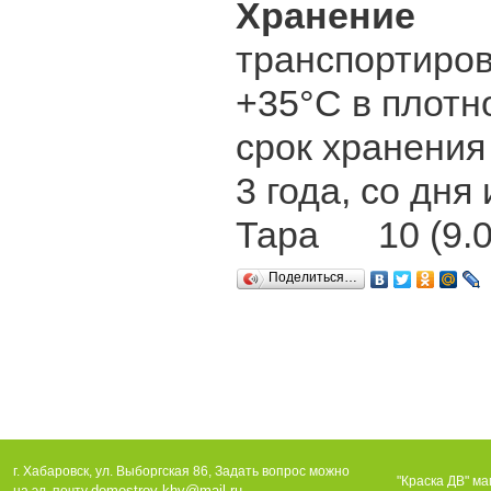
Хранение
К
транспортиров
+35°С в плотн
срок хранения
3 года, со дня
Тара 10 (9.0
Поделиться…
г. Хабаровск, ул. Выборгская 86, Задать вопрос можно
"Краска ДВ" ма
domostroy-khv@mail.ru