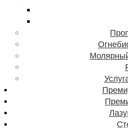
Проп
Огнеби
Молярный
Услуг
Преми
Преми
Лазу
Ст