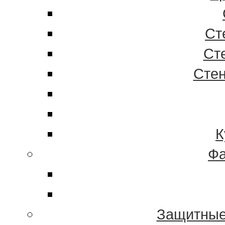
Ст
Ст
Стен
К
Фа
Защитные