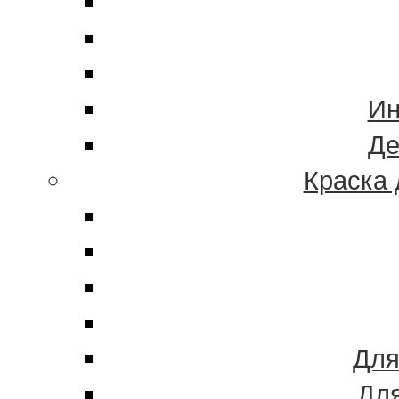
Ин
Де
Краска 
Для
Для