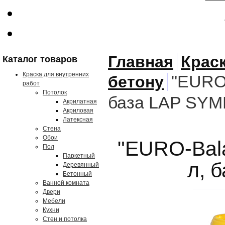
Главная
Крас
Каталог товаров
Краска для внутренних
"EURO-
бетону
работ
Потолок
база LAP SY
Акрилатная
Акриловая
Латексная
Стена
Обои
"EURO-Bala
Пол
Паркетный
л, 
Деревянный
Бетонный
Ванной комната
Двери
Мебели
Кухни
Стен и потолка