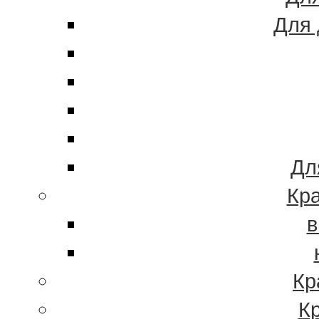
Для 
Дл
Кра
в
Кр
К