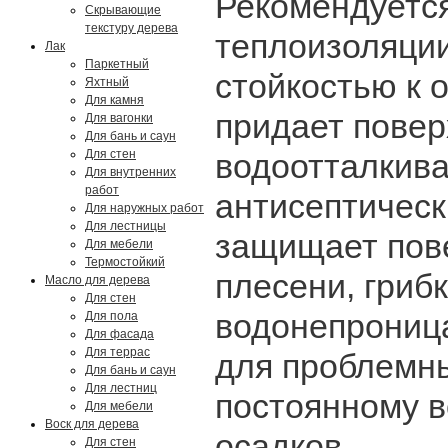
Рекомендуется
Скрывающие
текстуру дерева
теплоизоляци
Лак
Паркетный
стойкостью к 
Яхтный
Для камня
придает повер
Для вагонки
Для бань и саун
Для стен
водоотталкива
Для внутренних
работ
антисептическ
Для наружных работ
Для лестницы
защищает пове
Для мебели
Термостойкий
плесени, грибк
Масло для дерева
Для стен
водонепроница
Для пола
Для фасада
Для террас
для проблемн
Для бань и саун
Для лестниц
постоянному 
Для мебели
Воск для дерева
осадков.
Для стен