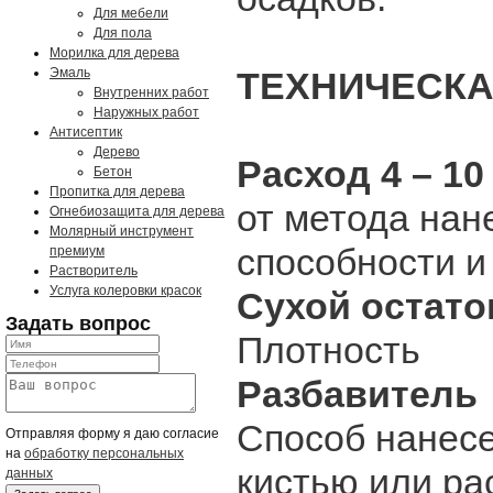
Для мебели
Для пола
Морилка для дерева
Эмаль
ТЕХНИЧЕСКА
Внутренних работ
Наружных работ
Антисептик
Дерево
Расход 4 – 10
Бетон
Пропитка для дерева
от метода на
Огнебиозащита для дерева
Молярный инструмент
способности и
премиум
Растворитель
Услуга колеровки красок
Сухой остато
Задать вопрос
Плотность 1,5
Разбавител
Способ нане
Отправляя форму я даю согласие
на
обработку персональных
кистью или р
данных