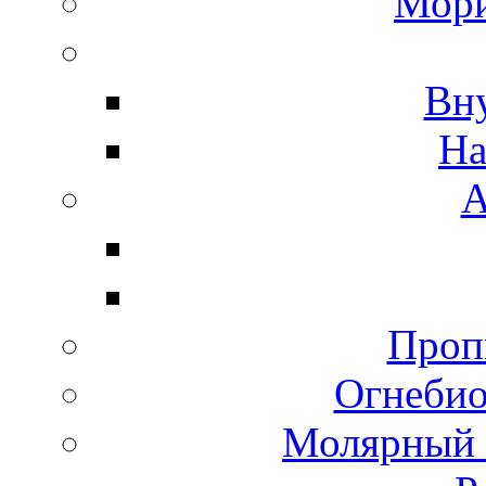
Мори
Вн
На
А
Пропи
Огнебио
Молярный 