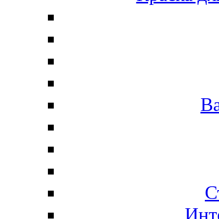
В
С
Инт