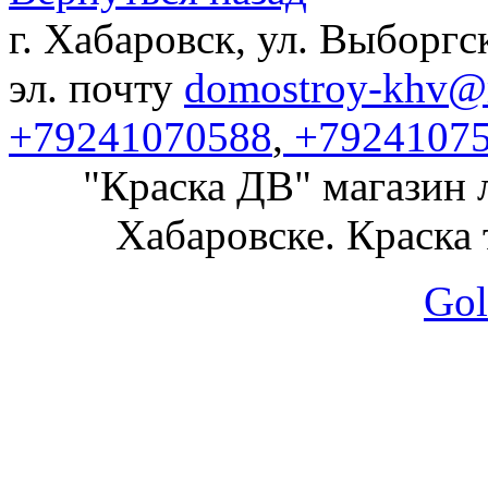
г. Хабаровск, ул. Выборгс
эл. почту
domostroy-khv@m
+79241070588
,
+7924107
"Краска ДВ" магазин 
Хабаровске. Краска 
Gol