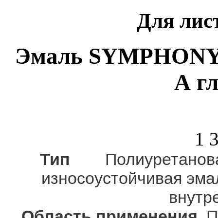
Для лис
Эмаль SYMPHONY W
А г
1 
Тип
Полиуретановая
износоустойчивая эма
внутре
Область применения
По