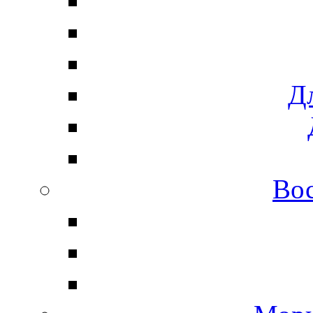
Дл
Вос