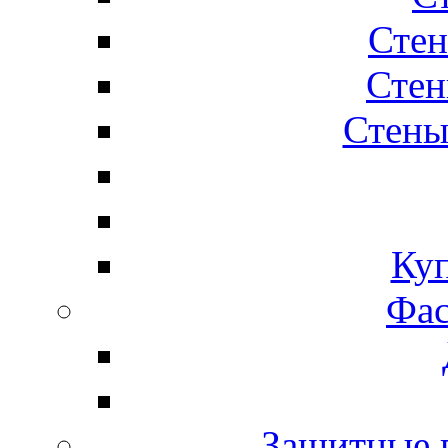
Стен
Стен
Стены
Ку
Фас
Защитные 