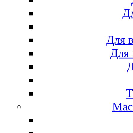
Дл
Для 
Для 
Д
Т
Мас