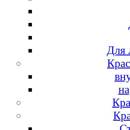
Для 
Крас
вн
на
Кра
Кра
С