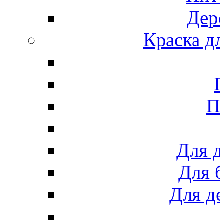
Дер
Краска д
П
Для 
Для 
Для д