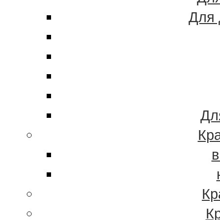
Для 
Дл
Кра
в
Кр
К