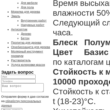
Время высыхан
Для мебели
Для пола
влажности 5
Морилка для дерева
Эмаль
Следующий сл
Внутренних работ
Наружных работ
Антисептик
часа.
Дерево
Бетон
Блеск Полу
Пропитка для дерева
Огнебиозащита для дерева
Цвет Базис 
Молярный инструмент
премиум
по каталогам 
Растворитель
Услуга колеровки красок
Стойкость 
Задать вопрос
10000 проход
Стойкость к с
Отправляя форму я даю согласие
t (18-23)°C.
на
обработку персональных
данных