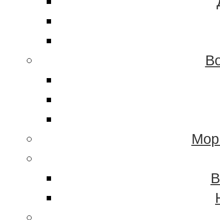
Во
Мор
В