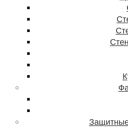
Ст
Ст
Стен
К
Фа
Защитные