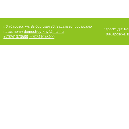
г. Хабаровск, ул. Выборгская 86, Задать вопрос можно
"Краска ДВ" ма
domostroy-khv@mail.ru
на эл. почту
Хабаровске. К
+79241070588
+79241075400
,