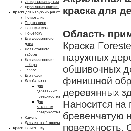
Интерьерная краска
Деревянная вагонка
краска для д
Краска для наружных работ
По металлу
По ржавчине
По штукатурке
Область при
По бетону
Для деревянного
Краска Forest
дома
Для бетонного
наружных дер
забора
Для деревянного
забора
обшивочных до
Террас
Для лодок
финишной обра
Для балкона
Для
деревянных зд
деревянных
поверхностей
Наносится на 
Для
бетонных
поверхностей
бревенчатую 
Камень
Для листовой кровли
поверхность. 
Краска по металлу