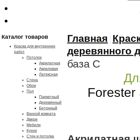
Главная
Крас
Каталог товаров
Краска для внутренних
деревянного 
работ
Потолок
база С
Акрилатная
Акриловая
Дл
Латексная
Стена
Обои
Forester
Пол
Паркетный
Деревянный
Бетонный
Ванной комната
Двери
Мебели
Кухни
Акрилатная ш
Стен и потолка