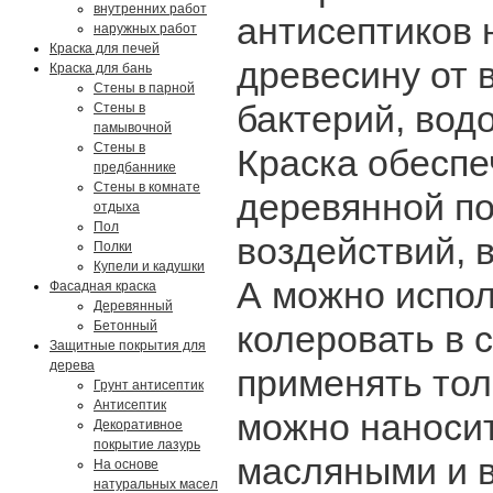
внутренних работ
антисептиков
наружных работ
Краска для печей
древесину от 
Краска для бань
Стены в парной
бактерий, водо
Стены в
памывочной
Стены в
Краска обесп
предбаннике
Стены в комнате
деревянной п
отдыха
Пол
воздействий, 
Полки
Купели и кадушки
А можно испол
Фасадная краска
Деревянный
Бетонный
колеровать в 
Защитные покрытия для
дерева
применять тол
Грунт антисептик
Антисептик
можно наноси
Декоративное
покрытие лазурь
масляными и в
На основе
натуральных масел