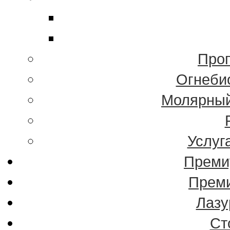
Проп
Огнеби
Молярный
Услуг
Преми
Преми
Лазу
Ст