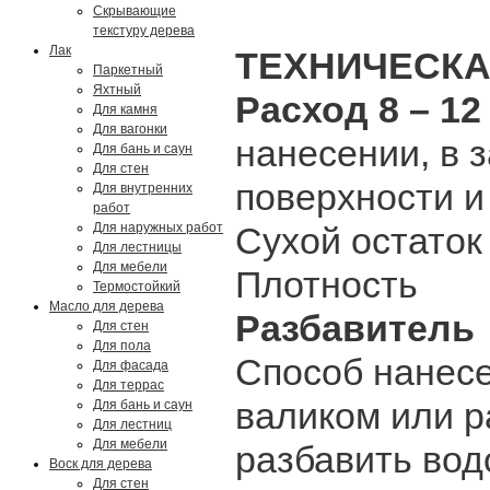
Скрывающие
текстуру дерева
Лак
ТЕХНИЧЕСКА
Паркетный
Яхтный
Расход 8 – 12
Для камня
Для вагонки
нанесении, в 
Для бань и саун
Для стен
поверхности и
Для внутренних
работ
Для наружных работ
Сухой остаток
Для лестницы
Для мебели
Плотность 1
Термостойкий
Масло для дерева
Разбавител
Для стен
Для пола
Способ нане
Для фасада
Для террас
валиком или р
Для бань и саун
Для лестниц
Для мебели
разбавить вод
Воск для дерева
Для стен