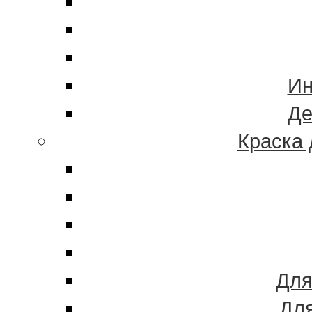
Ин
Де
Краска 
Для
Для