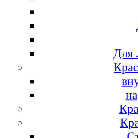
Для 
Крас
вн
на
Кра
Кра
С