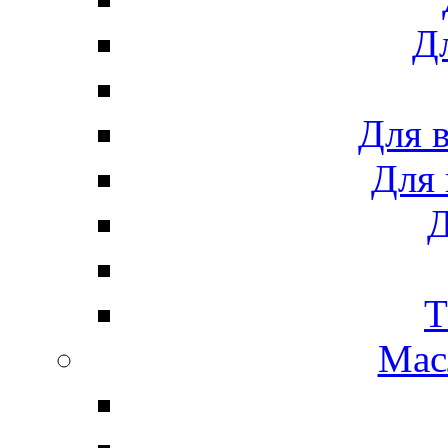
Дл
Для 
Для 
Д
Т
Мас