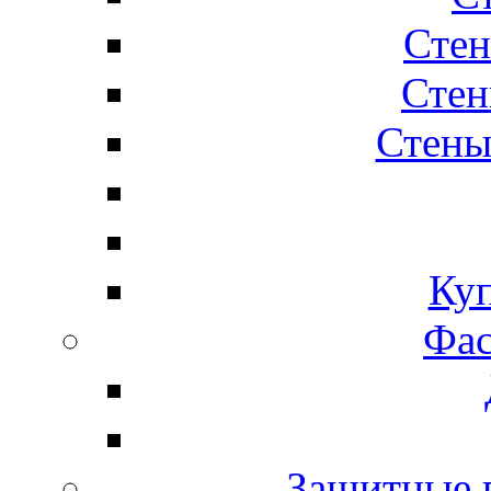
Стен
Стен
Стены
Ку
Фас
Защитные 