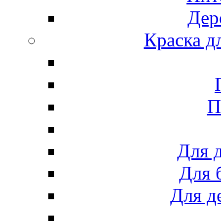
Дер
Краска д
П
Для 
Для 
Для д