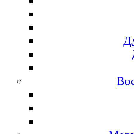
Дл
Вос