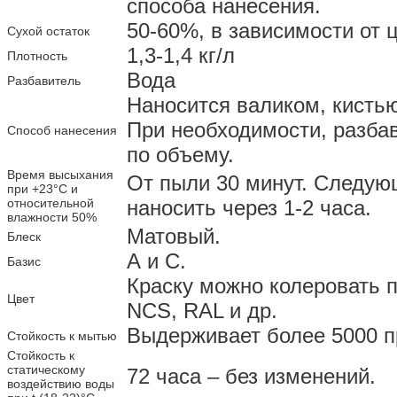
способа нанесения.
50-60%, в зависимости от 
Сухой остаток
1,3-1,4 кг/л
Плотность
Вода
Разбавитель
Наносится валиком, кисть
При необходимости, разба
Способ нанесения
по объему.
Время высыхания
От пыли 30 минут. Следую
при +23°С и
относительной
наносить через 1-2 часа.
влажности 50%
Матовый.
Блеск
А и С.
Базис
Краску можно колеровать п
Цвет
NCS, RAL и др.
Выдерживает более 5000 п
Стойкость к мытью
Стойкость к
статическому
72 часа – без изменений.
воздействию воды