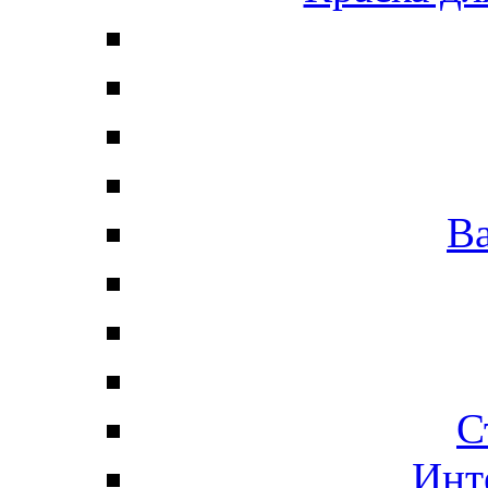
В
С
Инт