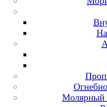
Мори
Вн
На
А
Пропи
Огнебио
Молярный 