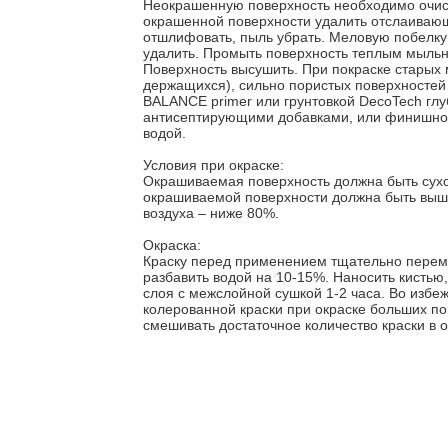
Неокрашенную поверхность необходимо очист
окрашенной поверхности удалить отслаивающ
отшлифовать, пыль убрать. Меловую побелку
удалить. Промыть поверхность теплым мыльн
Поверхность высушить. При покраске старых 
держащихся), сильно пористых поверхностей 
BALANCE primer или грунтовкой DecoTech глу
антисептирующими добавками, или финишной
водой.
Условия при окраске:
Окрашиваемая поверхность должна быть сухо
окрашиваемой поверхности должна быть выше
воздуха – ниже 80%.
Окраска:
Краску перед применением тщательно перем
разбавить водой на 10-15%. Наносить кистью
слоя с межслойной сушкой 1-2 часа. Во избе
колерованной краски при окраске больших п
смешивать достаточное количество краски в 