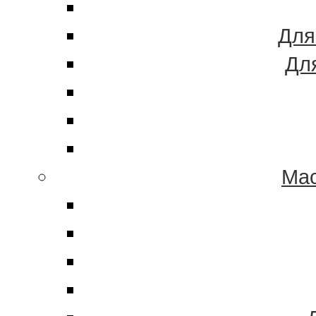
Для
Дл
Мас