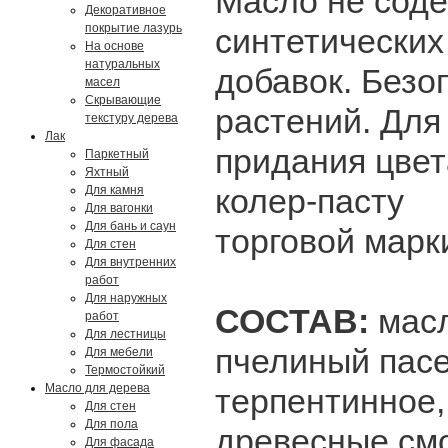
Масло не соде
Декоративное
покрытие лазурь
синтетических
На основе
натуральных
добавок. Безо
масел
Скрывающие
растений. Для
текстуру дерева
Лак
придания цвет
Паркетный
Яхтный
колер-пасту
Для камня
Для вагонки
Для бань и саун
торговой мар
Для стен
Для внутренних
работ
Для наружных
СОСТАВ:
мас
работ
Для лестницы
пчелиный пасе
Для мебели
Термостойкий
Масло для дерева
терпентинное,
Для стен
Для пола
древесные смо
Для фасада