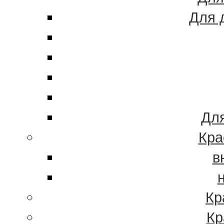
Для 
Для
Кра
в
Кр
Кр