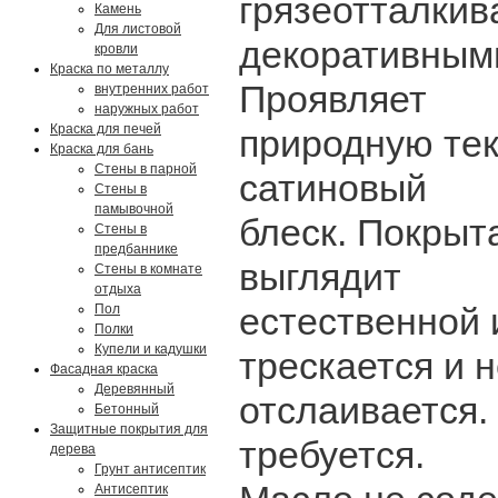
грязеотталки
Камень
Для листовой
декоративным
кровли
Краска по металлу
Проявляет
внутренних работ
наружных работ
Краска для печей
природную тек
Краска для бань
Стены в парной
сатиновый
Стены в
памывочной
блеск. Покрыт
Стены в
предбаннике
выглядит
Стены в комнате
отдыха
естественной 
Пол
Полки
Купели и кадушки
трескается и 
Фасадная краска
Деревянный
отслаивается.
Бетонный
Защитные покрытия для
требуется.
дерева
Грунт антисептик
Антисептик