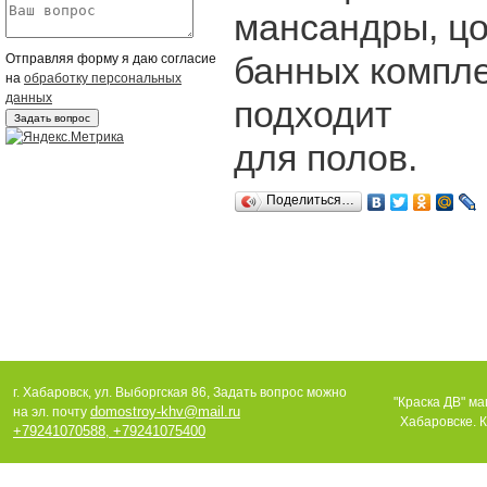
мансандры, цо
банных компле
Отправляя форму я даю согласие
на
обработку персональных
данных
подходит
для полов.
Поделиться…
г. Хабаровск, ул. Выборгская 86, Задать вопрос можно
"Краска ДВ" ма
domostroy-khv@mail.ru
на эл. почту
Хабаровске. К
+79241070588
+79241075400
,