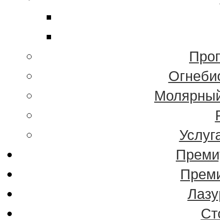
Проп
Огнеби
Молярный
Услуг
Преми
Преми
Лазу
Ст