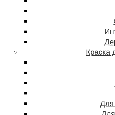
Ин
Де
Краска 
Для
Для