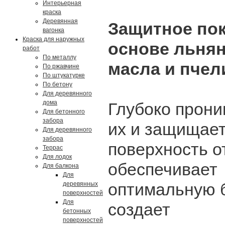
Интерьерная
краска
Деревянная
Защитное по
вагонка
Краска для наружных
основе льня
работ
По металлу
масла и пчел
По ржавчине
По штукатурке
По бетону
Для деревянного
дома
Глубоко прони
Для бетонного
забора
их и защищае
Для деревянного
забора
поверхность о
Террас
Для лодок
обеспечивает
Для балкона
Для
оптимальную 
деревянных
поверхностей
Для
создает
бетонных
поверхностей