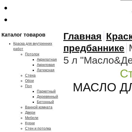
Главная
Краск
Каталог товаров
Краска для внутренних
предбаннике
работ
Потолок
5 л "Масло&Д
Акрилатная
Акриловая
С
Латексная
Стена
Обои
МАСЛО ДЛ
Пол
Паркетный
Деревянный
Бетонный
Ванной комната
Двери
Мебели
Кухни
Стен и потолка