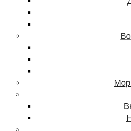
Во
Мор
В
Н