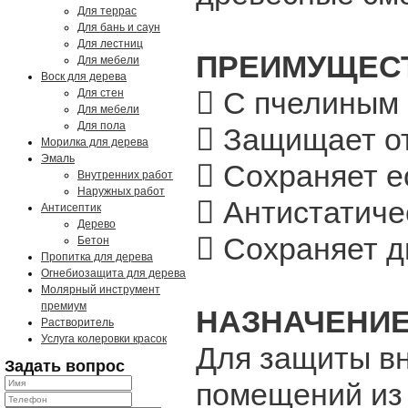
Для террас
Для бань и саун
Для лестниц
ПРЕИМУЩЕС
Для мебели
Воск для дерева
 С пчелиным 
Для стен
Для мебели
Для пола
 Защищает о
Морилка для дерева
Эмаль
 Сохраняет е
Внутренних работ
Наружных работ
 Антистатиче
Антисептик
Дерево
 Сохраняет 
Бетон
Пропитка для дерева
Огнебиозащита для дерева
Молярный инструмент
премиум
НАЗНАЧЕНИ
Растворитель
Услуга колеровки красок
Для защиты в
Задать вопрос
помещений из 