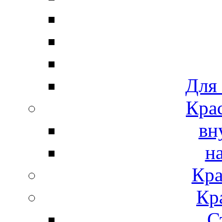
Для
Крас
вн
н
Кра
Кр
С