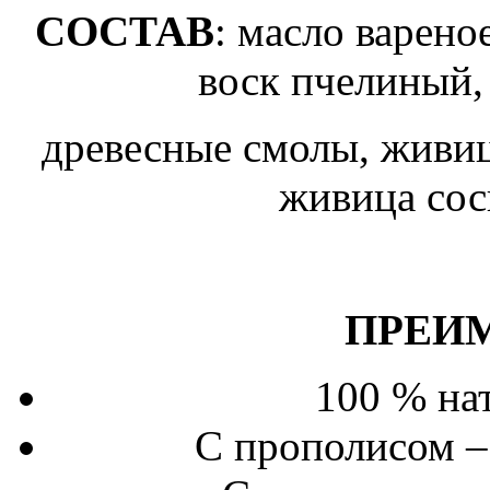
СОСТАВ
: масло варено
воск пчелиный,
древесные смолы, живиц
живица сос
ПРЕИ
100 % на
С прополисом –