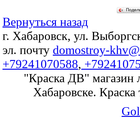
Подел
Вернуться назад
г. Хабаровск, ул. Выборгс
эл. почту
domostroy-khv@m
+79241070588
,
+7924107
"Краска ДВ" магазин 
Хабаровске. Краска 
Gol