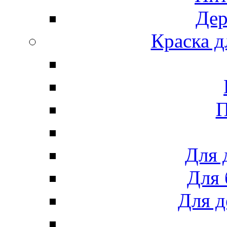
Дер
Краска д
П
Для 
Для 
Для д