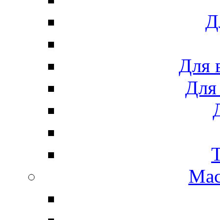
Д
Для 
Для
Мас