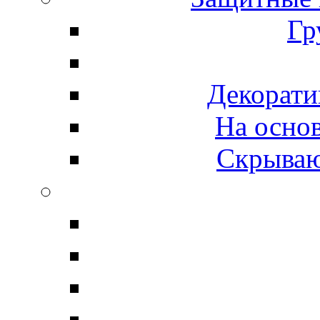
Гр
Декорати
На осно
Скрываю