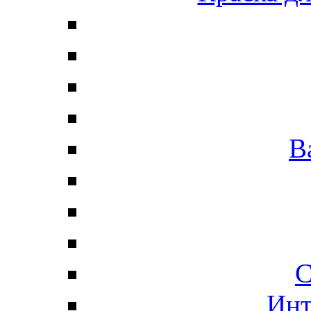
В
С
Инт