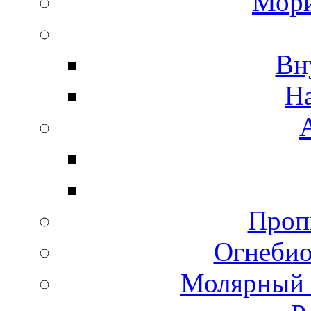
Мори
Вн
Н
Пропи
Огнебио
Молярный 