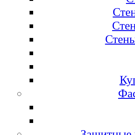
Сте
Стен
Стены
Ку
Фас
Защитные 