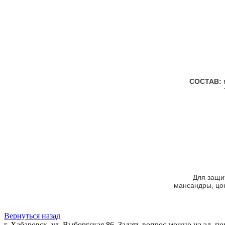
СОСТАВ:
Для защи
мансандры, цок
Вернуться назад
г. Хабаровск, ул. Выборгская 86, Задать вопрос можно на эл. п