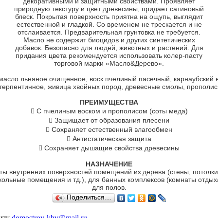
декоративными и защитными свойствами. Проявляет
природную текстуру и цвет древесины, придает сатиновый
блеск. Покрытая поверхность приятна на ощупь, выглядит
естественной и гладкой. Со временем не трескается и не
отслаивается. Предварительная грунтовка не требуется.
Масло не содержит биоцидов и других синтетических
добавок. Безопасно для людей, животных и растений. Для
придания цвета рекомендуется использовать колер-пасту
торговой марки «Масло&Дерево».
масло льняное очищенное, воск пчелиный пасечный, карнаубский в
терпентинное, живица хвойных пород, древесные смолы, прополис
ПРЕИМУЩЕСТВА
 С пчелиным воском и прополисом (соты меда)
 Защищает от образования плесени
 Сохраняет естественный влагообмен
 Антистатическая защита
 Сохраняет дышащие свойства древесины
НАЗНАЧЕНИЕ
ты внутренних поверхностей помещений из дерева (стены, потолки,
ольные помещения и тд.), для банных комплексов (комнаты отдых
для полов.
Поделиться…
очту
domostroy-khv@mail.ru