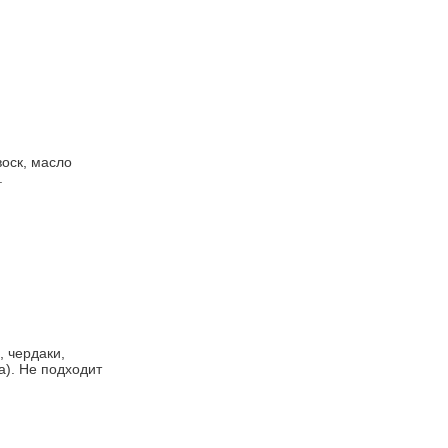
оск, масло
.
 чердаки,
а). Не подходит