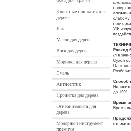
Фасадная краска
школьных
поверхно
Защитные покрытия для
алюминие
дерева
слабому 
подчерки
Лак
УФ-излуч
воздейст
Масло для дерева
ТЕХНИЧ
Расход
6
Воск для дерева
/л в зав
Сухой ос
Морилка для дерева
Плотность
Разбавит
Эмаль
Способ 
Антисептик
Наноситс
до 10%.
Пропитка для дерева
Время 
Огнебиозащита для
Время вы
дерева
Продолж
Молярный инструмент
относите
премиум