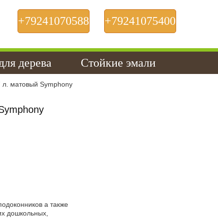
+79241070588
+79241075400
Пн-сб, с 9:00 до 19:00
для дерева
Стойкие эмали
7 л. матовый Symphony
 Symphony
одоконников а также
ких дошкольных,