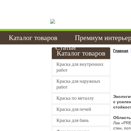
Качес
эмали 
Каталог товаров
Премиум интерье
Контакты
Статьи
Главная
Каталог товаров
Краска для внутренних
работ
Краска для наружных
работ
Экологи
Краска по металлу
с усиле
стойкос
Краска для печей
Область
Краска для бань
Лак «PRE
стен, по