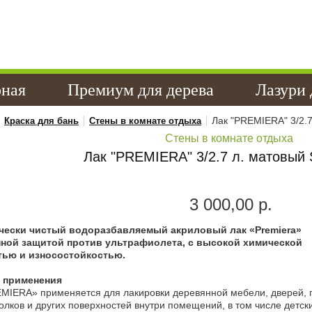
твенные краски, грунтовки,
в Хабаровске !
рная
Премиум для дерева
Лазури 
Лак "PREMIERA" 3/2.
Краска для бань
Стены в комнате отдыха
Стены в комнате отдыха
Лак "PREMIERA" 3/2.7 л. матовый
3 000,00 р.
чески чистый водоразбавляемый акриловый лак «Premiera»
нной защитой против ультрафиолета, с высокой химической
тью и износостойкостью.
 применения
MIERA» применяется для лакировки деревянной мебели, дверей, п
толков и других поверхностей внутри помещений, в том числе детс