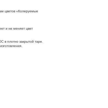
гам цветов «Колеруемые
ет и не меняет цвет
С в плотно закрытой таре.
 изготовления.