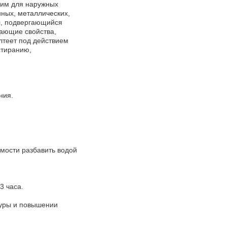
ним для наружных
ных, металлических,
л, подвергающийся
вающие свойства,
лтеет под действием
стиранию,
ния.
мости разбавить водой
3 часа.
уры и повышении