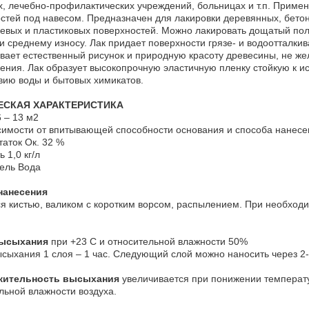
, лечебно-профилактических учреждений, больницах и т.п. Приме
стей под навесом. Предназначен для лакировки деревянных, бетон
вых и пластиковых поверхностей. Можно лакировать дощатый по
и среднему износу. Лак придает поверхности грязе- и водоотталки
вает естественный рисунок и природную красоту древесины, не же
ения. Лак образует высокопрочную эластичную пленку стойкую к и
вию воды и бытовых химикатов.
ЕСКАЯ ХАРАКТЕРИСТИКА
 – 13 м2
исимости от впитывающей способности основания и способа нанесе
таток Ок. 32 %
 1,0 кг/л
ель Вода
нанесения
я кистью, валиком с коротким ворсом, распылением. При необходи
высыхания
при +23 С и относительной влажности 50%
сыхания 1 слоя – 1 час. Следующий слой можно наносить через 2-
ительность высыхания
увеличивается при понижении температ
льной влажности воздуха.