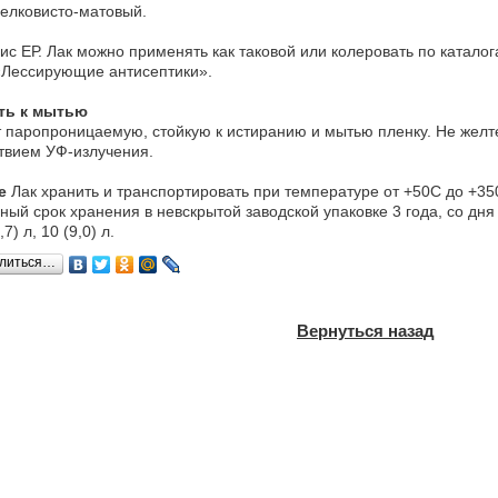
лковисто-матовый.
ис ЕР. Лак можно применять как таковой или колеровать по катало
«Лессирующие антисептики».
ть к мытью
 паропроницаемую, стойкую к истиранию и мытью пленку. Не желте
твием УФ-излучения.
е
Лак хранить и транспортировать при температуре от +50С до +350
ный срок хранения в невскрытой заводской упаковке 3 года, со дня
7) л, 10 (9,0) л.
литься…
Вернуться назад