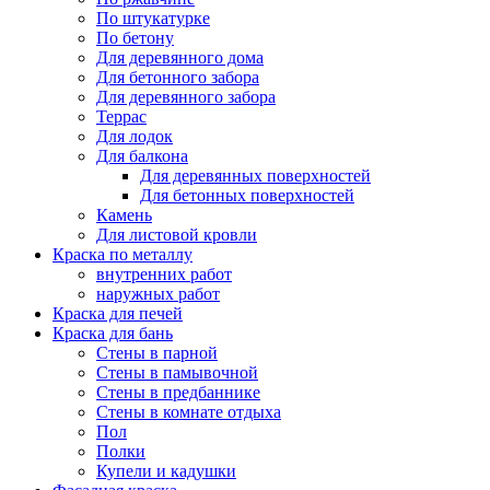
По штукатурке
По бетону
Для деревянного дома
Для бетонного забора
Для деревянного забора
Террас
Для лодок
Для балкона
Для деревянных поверхностей
Для бетонных поверхностей
Камень
Для листовой кровли
Краска по металлу
внутренних работ
наружных работ
Краска для печей
Краска для бань
Стены в парной
Стены в памывочной
Стены в предбаннике
Стены в комнате отдыха
Пол
Полки
Купели и кадушки