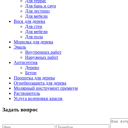
Для террас
Для бань и саун
Для лестниц
Для мебели
Воск для дерева
Для стен
Для мебели
Для пола
Морилка для дерева
Эмаль
Внутренних работ
Наружных работ
Антисептик
Дерево
Бетон
Пропитка для дерева
Огнебиозащита для дерева
Молярный инструмент премиум
Растворитель
Услуга колеровки красок
Задать вопрос