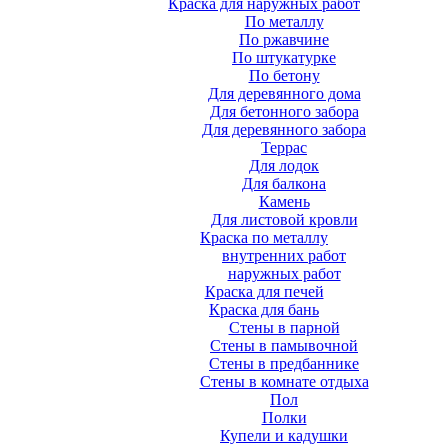
Краска для наружных работ
По металлу
По ржавчине
По штукатурке
По бетону
Для деревянного дома
Для бетонного забора
Для деревянного забора
Террас
Для лодок
Для балкона
Камень
Для листовой кровли
Краска по металлу
внутренних работ
наружных работ
Краска для печей
Краска для бань
Стены в парной
Стены в памывочной
Стены в предбаннике
Стены в комнате отдыха
Пол
Полки
Купели и кадушки