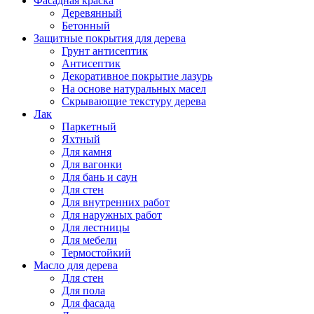
Фасадная краска
Деревянный
Бетонный
Защитные покрытия для дерева
Грунт антисептик
Антисептик
Декоративное покрытие лазурь
На основе натуральных масел
Скрывающие текстуру дерева
Лак
Паркетный
Яхтный
Для камня
Для вагонки
Для бань и саун
Для стен
Для внутренних работ
Для наружных работ
Для лестницы
Для мебели
Термостойкий
Масло для дерева
Для стен
Для пола
Для фасада