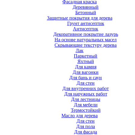
Фасадная краска
Деревянный
Бетонный
Защитные покрытия для дерева
Грунт антисептик
Антисептик
Декоративное покрытие лазурь
На основе натуральных масел
Скрывающие текстуру дерева
Лак
Паркетный
Яхтный
Для камня
Для вагонки
Для бань и саун
Для стен
Для внутренних работ
Для наружных работ
Для лестницы
Для мебели
Термостойкий
Масло для дерева
Для стен
Для пола
Для фасада