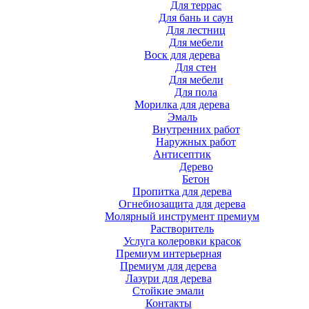
Для террас
Для бань и саун
Для лестниц
Для мебели
Воск для дерева
Для стен
Для мебели
Для пола
Морилка для дерева
Эмаль
Внутренних работ
Наружных работ
Антисептик
Дерево
Бетон
Пропитка для дерева
Огнебиозащита для дерева
Молярный инструмент премиум
Растворитель
Услуга колеровки красок
Премиум интерьерная
Премиум для дерева
Лазури для дерева
Стойкие эмали
Контакты