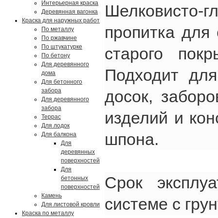
Интерьерная краска
Шелковисто-г
Деревянная вагонка
Краска для наружных работ
пропитка для
По металлу
По ржавчине
По штукатурке
старого покр
По бетону
Для деревянного
Подходит для
дома
Для бетонного
досок, заборо
забора
Для деревянного
забора
изделий и кон
Террас
Для лодок
шпона.
Для балкона
Для
деревянных
поверхностей
Для
Срок эксплу
бетонных
поверхностей
Камень
системе с гру
Для листовой кровли
Краска по металлу