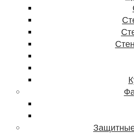
Ст
Ст
Стен
К
Фа
Защитные