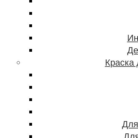
Ин
Де
Краска 
Для
Для