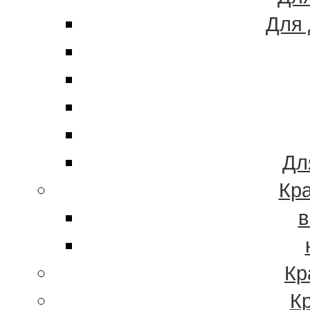
Для 
Дл
Кра
в
Кр
К