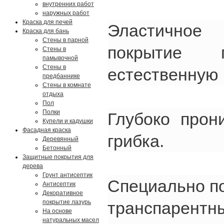
внутренних работ
наружных работ
Краска для печей
Эластичное 
Краска для бань
Стены в парной
покрытие 
Стены в
памывочной
Стены в
естественную 
предбаннике
Стены в комнате
отдыха
Пол
Полки
Глубоко прон
Купели и кадушки
Фасадная краска
грибка.
Деревянный
Бетонный
Защитные покрытия для
дерева
Грунт антисептик
Специально п
Антисептик
Декоративное
транспарентн
покрытие лазурь
На основе
натуральных масел