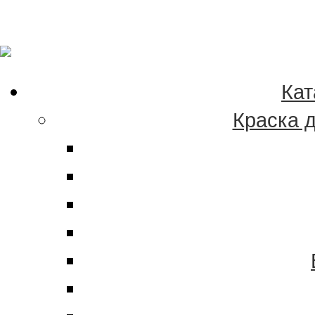
Качественные краски
эмали в Хабаровске 
Кат
Краска 