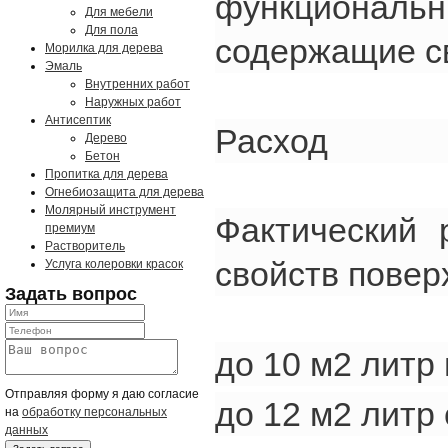
функциональ
Для мебели
Для пола
содержащие св
Морилка для дерева
Эмаль
Внутренних работ
Наружных работ
Антисептик
Расход
Дерево
Бетон
Пропитка для дерева
Огнебиозащита для дерева
Молярный инструмент
Фактический 
премиум
Растворитель
свойств повер
Услуга колеровки красок
Задать вопрос
до 10 м2 литр
Отправляя форму я даю согласие
до 12 м2 литр
на
обработку персональных
данных