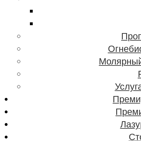
Проп
Огнеби
Молярный
Услуг
Преми
Преми
Лазу
Ст