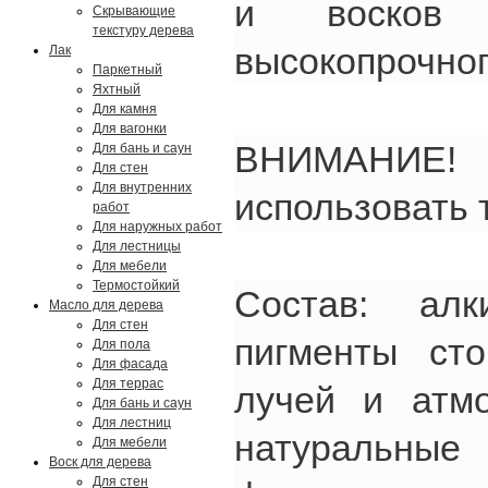
и восков о
Скрывающие
текстуру дерева
высокопрочног
Лак
Паркетный
Яхтный
Для камня
Для вагонки
ВНИМАНИЕ! 
Для бань и саун
Для стен
Для внутренних
использовать 
работ
Для наружных работ
Для лестницы
Для мебели
Термостойкий
Состав: алк
Масло для дерева
Для стен
пигменты ст
Для пола
Для фасада
Для террас
лучей и атм
Для бань и саун
Для лестниц
натураль
Для мебели
Воск для дерева
Для стен