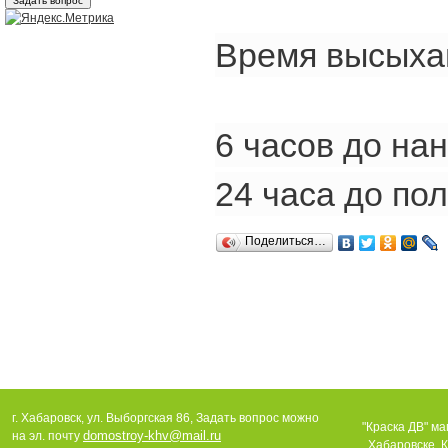
Время высыха
6 часов до на
24 часа до по
Поделиться…
г. Хабаровск, ул. Выборгская 86, Задать вопрос можно
"Краска ДВ" ма
domostroy-khv@mail.ru
на эл. почту
Хабаровске. К