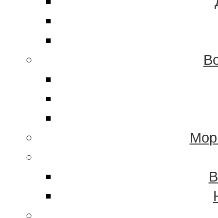
Во
Мор
В