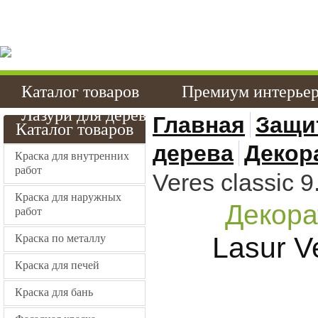
Качественные краски
эмали в Хабаровске 
Каталог товаров
Премиум интерье
Лазури для дерева
Стойкие эмали
Главная
Защи
Каталог товаров
дерева
Декор
Краска для внутренних
работ
Veres classic 
Краска для наружных
Декора
работ
Lasur V
Краска по металлу
Краска для печей
Краска для бань