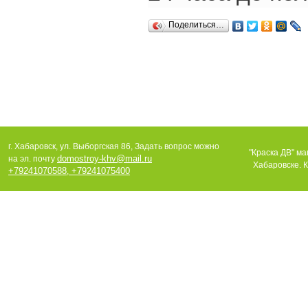
Поделиться…
г. Хабаровск, ул. Выборгская 86, Задать вопрос можно
"Краска ДВ" ма
domostroy-khv@mail.ru
на эл. почту
Хабаровске. К
+79241070588
+79241075400
,