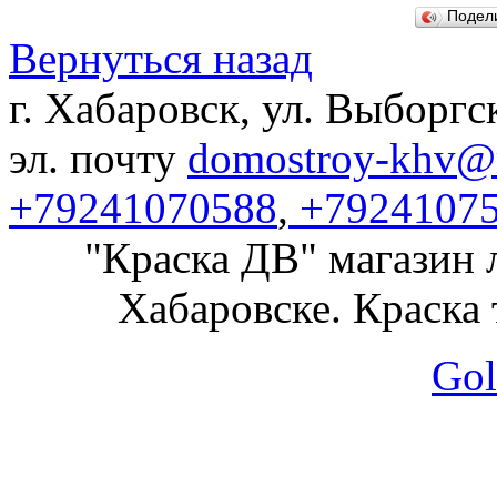
Подел
Вернуться назад
г. Хабаровск, ул. Выборгс
эл. почту
domostroy-khv@m
+79241070588
,
+7924107
"Краска ДВ" магазин 
Хабаровске. Краска 
Gol