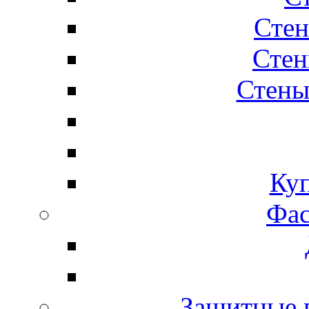
Стен
Стен
Стены
Ку
Фас
Защитные 