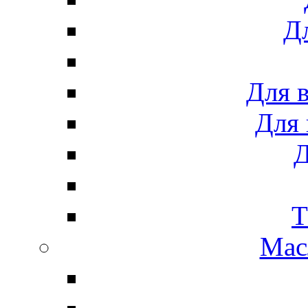
Дл
Для 
Для 
Д
Т
Мас