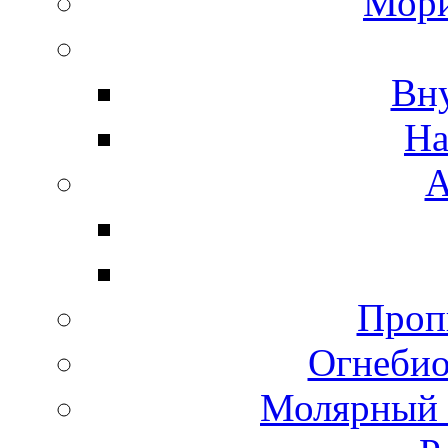
Мори
Вн
На
А
Пропи
Огнебио
Молярный 