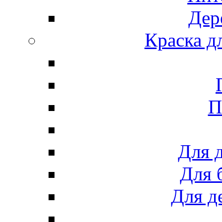
Дер
Краска д
П
Для 
Для 
Для д