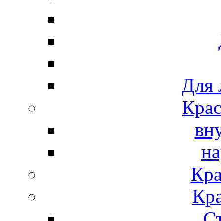
Для 
Крас
вн
на
Кра
Кра
С