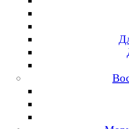
Дл
Вос