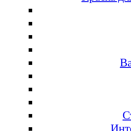
В
С
Инт