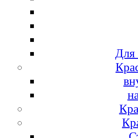
Для
Крас
вн
н
Кра
Кр
С