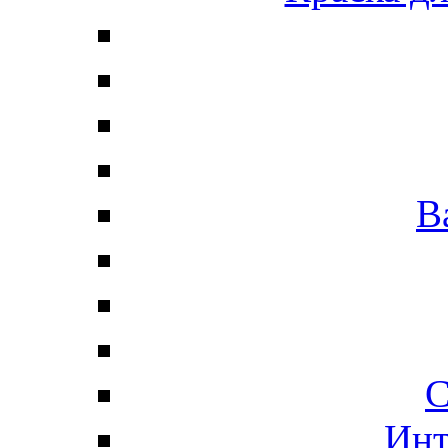
В
С
Инт