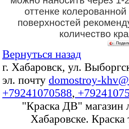
можно наносить через 1-2
оттенке колерованной 
поверхностей рекоменд
количество кра
Подел
Вернуться назад
г. Хабаровск, ул. Выборгс
эл. почту
domostroy-khv@m
+79241070588
,
+7924107
"Краска ДВ" магазин 
Хабаровске. Краска 