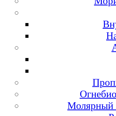
Мори
Вн
Н
Пропи
Огнебио
Молярный 