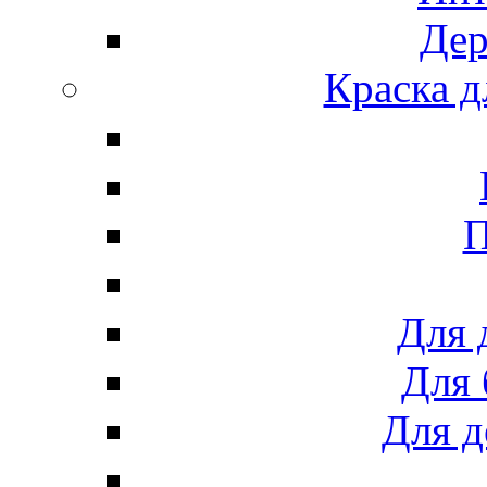
Дер
Краска д
П
Для 
Для 
Для д