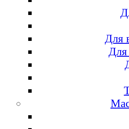
Д
Для 
Для
Мас