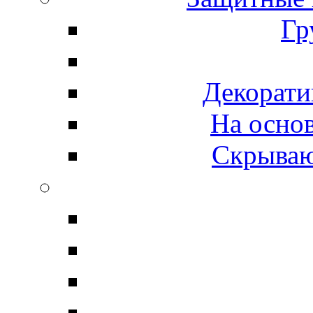
Гр
Декорати
На осно
Скрываю