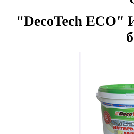
"DecoTech ECO" 
б