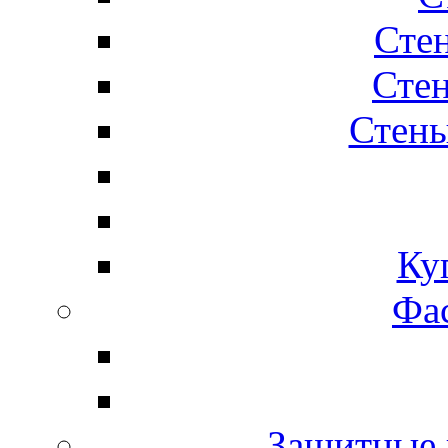
Сте
Стен
Стены
Ку
Фас
Защитные 