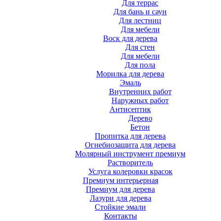
Для террас
Для бань и саун
Для лестниц
Для мебели
Воск для дерева
Для стен
Для мебели
Для пола
Морилка для дерева
Эмаль
Внутренних работ
Наружных работ
Антисептик
Дерево
Бетон
Пропитка для дерева
Огнебиозащита для дерева
Молярный инструмент премиум
Растворитель
Услуга колеровки красок
Премиум интерьерная
Премиум для дерева
Лазури для дерева
Стойкие эмали
Контакты