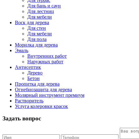
Для террас
Для бань и саун
Для лестниц
Для мебели
Воск для дерева
Для стен
Для мебели
Для пола
Морилка для дерева
Эмаль
Внутренних работ
Наружных работ
Антисептик
Дерево
Бетон
Пропитка для дерева
Огнебиозащита для дерева
Молярный инструмент премиум
Растворитель
Услуга колеровки красок
Задать вопрос