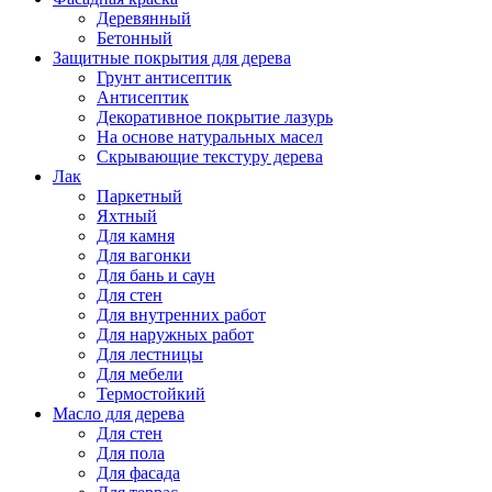
Деревянный
Бетонный
Защитные покрытия для дерева
Грунт антисептик
Антисептик
Декоративное покрытие лазурь
На основе натуральных масел
Скрывающие текстуру дерева
Лак
Паркетный
Яхтный
Для камня
Для вагонки
Для бань и саун
Для стен
Для внутренних работ
Для наружных работ
Для лестницы
Для мебели
Термостойкий
Масло для дерева
Для стен
Для пола
Для фасада