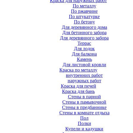
Краска для наружных работ
По металлу
По ржавчине
По штукатурке
По бетону
Для деревянного дома
Для бетонного забора
Для деревянного забора
Террас
Для лодок
Для балкона
Камень
Для листовой кровли
Краска по металлу
внутренних работ
наружных работ
Краска для печей
Краска для бань
Стены в парной
Стены в памывочной
Стены в предбаннике
Стены в комнате отдыха
Пол
Полки
Купели и кадушки