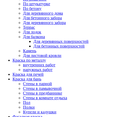
По штукатурке
По бетону
Для деревянного дома
Для бетонного забора
Для деревянного забора
Террас
Для лодок
Для балкона
Для деревянных поверхностей
Для бетонных поверхностей
Камень
Для листовой кровли
Краска по металлу
внутренних работ
наружных работ
Краска для печей
Краска для бань
Стены в парной
Стены в памывочной
Стены в предбаннике
Стены в комнате отдыха
Пол
Полки
Купели и кадушки
Фасадная краска