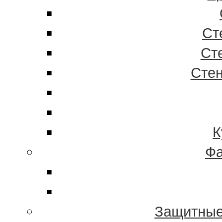
Ст
Ст
Стен
К
Фа
Защитные