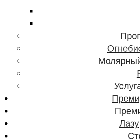
Проп
Огнеби
Молярный
Услуг
Преми
Преми
Лазу
Ст