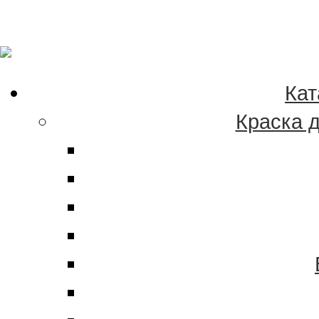
Качественные краски
эмали в Хабаровске 
Кат
Краска 