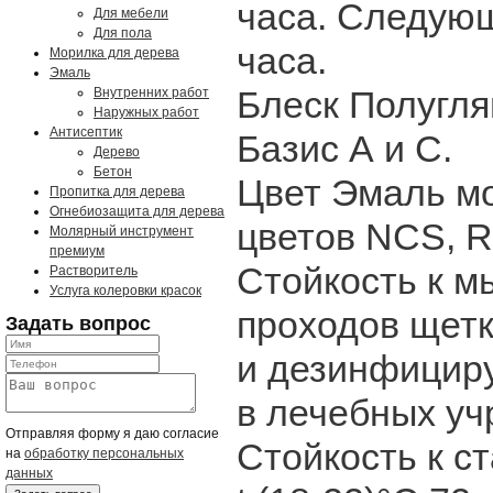
часа. Следующ
Для мебели
Для пола
часа.
Морилка для дерева
Эмаль
Блеск Полугля
Внутренних работ
Наружных работ
Антисептик
Базис А и С.
Дерево
Бетон
Цвет Эмаль мо
Пропитка для дерева
Огнебиозащита для дерева
цветов NCS, 
Молярный инструмент
премиум
Стойкость к 
Растворитель
Услуга колеровки красок
проходов щет
Задать вопрос
и дезинфицир
в лечебных уч
Отправляя форму я даю согласие
Стойкость к с
на
обработку персональных
данных