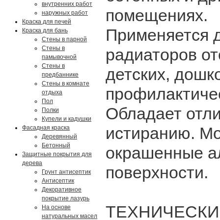
внутренних работ
помещениях.
наружных работ
Краска для печей
Применяется д
Краска для бань
Стены в парной
Стены в
радиаторов ото
памывочной
Стены в
детских, дошк
предбаннике
Стены в комнате
профилактиче
отдыха
Пол
Обладает отли
Полки
Купели и кадушки
истиранию. Мо
Фасадная краска
Деревянный
Бетонный
окрашенные ал
Защитные покрытия для
дерева
поверхности.
Грунт антисептик
Антисептик
Декоративное
покрытие лазурь
ТЕХНИЧЕСКИ
На основе
натуральных масел