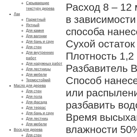
Скрывающие
Расход 8 – 12
текстуру дерева
Лак
в зависимости
Паркетный
Яхтный
способа нанес
Для камня
Для вагонки
Сухой остаток
Для бань и саун
Для стен
Плотность 1,2 
Для внутренних
работ
Для наружных работ
Разбавитель 
Для лестницы
Для мебели
Способ нанесе
Термостойкий
Масло для дерева
или распылени
Для стен
Для пола
разбавить вод
Для фасада
Для террас
Для бань и саун
Время высыхан
Для лестниц
Для мебели
влажности 50%
Воск для дерева
Для стен