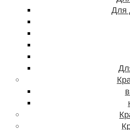
Для 
Дл
Кра
в
Кр
К