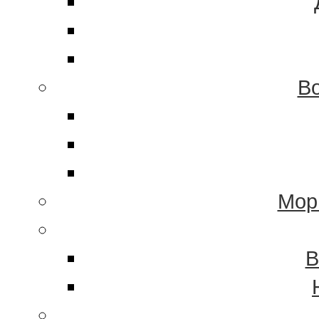
Во
Мор
В