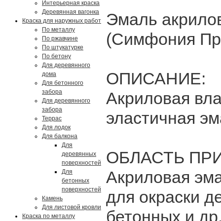
Интерьерная краска
Деревянная вагонка
Эмаль акрило
Краска для наружных работ
По металлу
(Симфония П
По ржавчине
По штукатурке
По бетону
Для деревянного
ОПИСАНИЕ:
дома
Для бетонного
забора
Акриловая вла
Для деревянного
забора
эластичная эм
Террас
Для лодок
Для балкона
Для
ОБЛАСТЬ ПР
деревянных
поверхностей
Акриловая эм
Для
бетонных
поверхностей
для окраски д
Камень
Для листовой кровли
бетонных и др
Краска по металлу