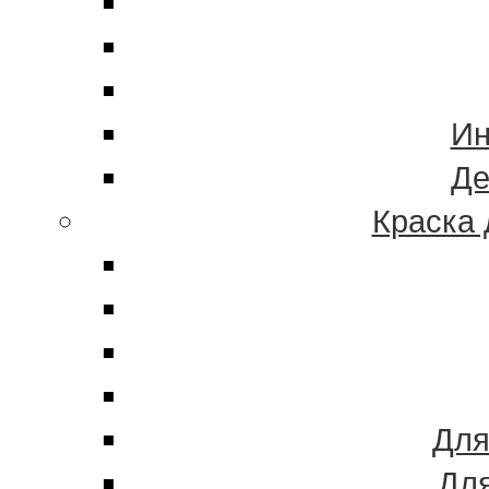
Ин
Де
Краска 
Для
Для