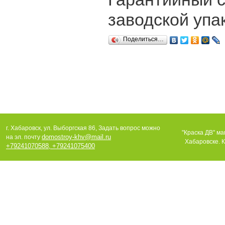
заводской упак
Поделиться…
г. Хабаровск, ул. Выборгская 86, Задать вопрос можно
"Краска ДВ" ма
domostroy-khv@mail.ru
на эл. почту
Хабаровске. К
+79241070588
+79241075400
,