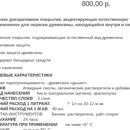
800,00 р.
ное декоративное покрытие, акцентирующее естественную 
наченное для окраски древесины, находящейся внутри и 
ачное покрытие, подчеркивающее естественный вид древесины
ативная защита
кая защита древесины
держит биоцидных средств
е нанесение
ЕВЫЕ ХАРАКТЕРИСТИКИ
ая паропроницаемость - древесина «дышит»
ТАВ
Алкидные смолы, органические растворители и добавки 
Д НАНЕСЕНИЯ
Кисть (натуральная щетина), краскопульт
ЧЕСТВО СЛОЕВ
3 слоя
НИЙ РАСХОД 1 ЛИТРА/КГ.
? 1л на 10-12 м.кв.
НИЙ РАСХОД НА 1 М.КВ
. 90 мл.
ТКА ИНСТРУМЕНТОВ Бензин, растворитель, уайт-спирит
ЫХАНИЕ
24 часа
ЕРАТУРА ПРИ ПРИМЕНЕНИИ
не ниже +5° С
ЕНИЕ не выше 35° С