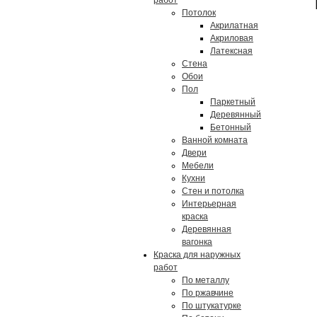
работ
Потолок
Акрилатная
Акриловая
Латексная
Стена
Обои
Пол
Паркетный
Деревянный
Бетонный
Ванной комната
Двери
Мебели
Кухни
Стен и потолка
Интерьерная
краска
Деревянная
вагонка
Краска для наружных
работ
По металлу
По ржавчине
По штукатурке