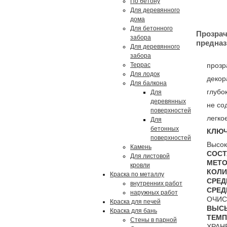
По бетону
Для деревянного
дома
Для бетонного
Прозрач
забора
предназ
Для деревянного
забора
Террас
прозр
Для лодок
декор
Для балкона
глубо
Для
деревянных
не со
поверхностей
легко
Для
бетонных
КЛЮЧ
поверхностей
Высок
Камень
СОС
Для листовой
МЕТО
кровли
КОЛИ
Краска по металлу
СРЕД
внутренних работ
СРЕД
наружных работ
ОЧИС
Краска для печей
ВЫС
Краска для бань
ТЕМП
Стены в парной
ХРАН