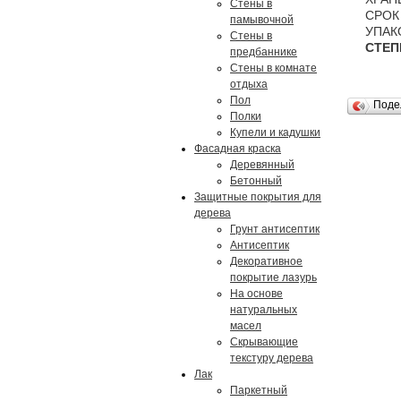
Стены в
СРО
памывочной
УПАК
Стены в
СТЕП
предбаннике
Стены в комнате
отдыха
Пол
Поде
Полки
Купели и кадушки
Фасадная краска
Деревянный
Бетонный
Защитные покрытия для
дерева
Грунт антисептик
Антисептик
Декоративное
покрытие лазурь
На основе
натуральных
масел
Скрывающие
текстуру дерева
Лак
Паркетный