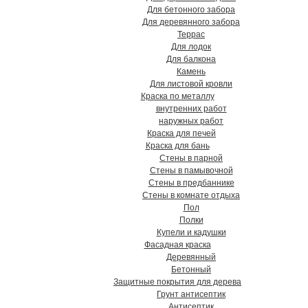
Для бетонного забора
Для деревянного забора
Террас
Для лодок
Для балкона
Камень
Для листовой кровли
Краска по металлу
внутренних работ
наружных работ
Краска для печей
Краска для бань
Стены в парной
Стены в памывочной
Стены в предбаннике
Стены в комнате отдыха
Пол
Полки
Купели и кадушки
Фасадная краска
Деревянный
Бетонный
Защитные покрытия для дерева
Грунт антисептик
Антисептик