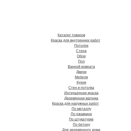
твенные краски, грунтовки,
в Хабаровске !
Каталог товаров
Краска для внутренних работ
Потолок
Стена
Обои
Пол
Ванной комната
Двери
Мебели
Кухни
Стен и потолка
Интерьерная краска
Деревянная вагонка
Краска для наружных работ
По металлу
По ржавчине
По штукатурке
По бетону
Для деревянного дома