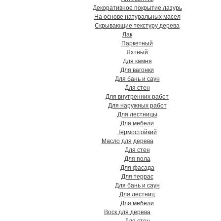
Декоративное покрытие лазурь
На основе натуральных масел
Скрывающие текстуру дерева
Лак
Паркетный
Яхтный
Для камня
Для вагонки
Для бань и саун
Для стен
Для внутренних работ
Для наружных работ
Для лестницы
Для мебели
Термостойкий
Масло для дерева
Для стен
Для пола
Для фасада
Для террас
Для бань и саун
Для лестниц
Для мебели
Воск для дерева