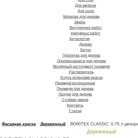
Для стен
Для мебели
Для пола
Морилка для дерева
Эмаль
Внутренних работ
Наружных работ
Антисептик
Дерево
Бетон
Пропитка для дерева
Огнебиозащита для дерева
Молярный инструмент премиум
Растворитель
Услуга колеровки красок
Премиум интерьерная
Премиум для дерева
Лазури для дерева
Стойкие эмали
Контакты
Статьи
BORITEX CLASSIC, 0.75 л декор
Фасадная краска
Деревянный
Деревянный