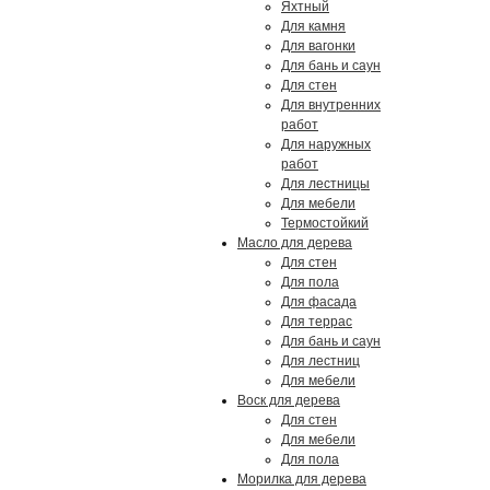
Яхтный
Для камня
Для вагонки
Для бань и саун
Для стен
Для внутренних
работ
Для наружных
работ
Для лестницы
Для мебели
Термостойкий
Масло для дерева
Для стен
Для пола
Для фасада
Для террас
Для бань и саун
Для лестниц
Для мебели
Воск для дерева
Для стен
Для мебели
Для пола
Морилка для дерева